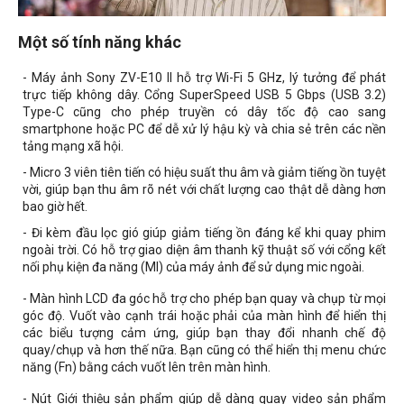
Một số tính năng khác
- Máy ảnh Sony ZV-E10 II hỗ trợ Wi-Fi 5 GHz, lý tưởng để phát
trực tiếp không dây. Cổng SuperSpeed ​​USB 5 Gbps (USB 3.2)
Type-C cũng cho phép truyền có dây tốc độ cao sang
smartphone hoặc PC để dễ xử lý hậu kỳ và chia sẻ trên các nền
tảng mạng xã hội.
-
Micro 3 viên tiên tiến có hiệu suất thu âm và giảm tiếng ồn tuyệt
vời, giúp bạn thu âm rõ nét với chất lượng cao thật dễ dàng hơn
bao giờ hết.
- Đi kèm đầu lọc
gió giúp giảm tiếng ồn đáng kể khi quay phim
ngoài trời. Có hỗ trợ giao diện âm thanh kỹ thuật số với cổng kết
nối phụ kiện đa năng (MI) của máy ảnh để sử dụng mic ngoài.
- Màn hình LCD đa góc hỗ trợ cho phép bạn quay và chụp từ mọi
góc độ. Vuốt vào cạnh trái hoặc phải của màn hình để hiển thị
các biểu tượng cảm ứng, giúp bạn thay đổi nhanh chế độ
quay/chụp và hơn thế nữa. Bạn cũng có thể hiển thị menu chức
năng (Fn) bằng cách vuốt lên trên màn hình.
- Nút Giới thiệu sản phẩm giúp dễ dàng quay video sản phẩm