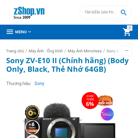

0



MENU
/
/
/
/
Trang chủ
Máy Ảnh - Ống Kính
Máy Ảnh Mirrorless
Sony Mirrorless
Sony ZV-E10 II (Chính hãng) (Body
Only, Black, Thẻ Nhớ 64GB)
GIẢM
THÊM
6%
Thương hiệu
Sony