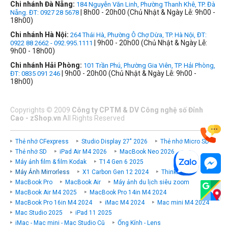
Chi nhánh Đà Nẵng:
184 Nguyễn Văn Linh, Phường Thanh Khê, TP. Đà
| 8h00 - 20h00 (Chủ Nhật & Ngày Lễ: 9h00 -
Nẵng. ĐT: 0927 28 5678
18h00)
Chi nhánh Hà Nội:
264 Thái Hà, Phường Ô Chợ Dừa, TP. Hà Nội, ĐT:
| 9h00 - 20h00 (Chủ Nhật & Ngày Lễ:
0922 88 2662 - 092.995.1111
9h00 - 18h00)
Chi nhánh Hải Phòng:
101 Trần Phú, Phường Gia Viên, TP. Hải Phòng,
| 9h00 - 20h00 (Chủ Nhật & Ngày Lễ: 9h00 -
ĐT: 0835 091 246
18h00)
Copyrights
©
2009
Công ty CPTM & DV Công nghệ số Đỉnh
Cao - zShop.vn
All Rights Reserved
Thẻ nhớ CFexpress
Studio Display 27" 2026
Thẻ nhớ Micro SD
Thẻ nhớ SD
iPad Air M4 2026
MacBook Neo 2026
Máy ảnh film & film Kodak
T14 Gen 6 2025
Máy Ảnh Mirrorless
X1 Carbon Gen 12 2024
ThinkPad P
MacBook Pro
MacBook Air
Máy ảnh du lịch siêu zoom
MacBook Air M4 2025
MacBook Pro 14in M4 2024
MacBook Pro 16in M4 2024
iMac M4 2024
Mac mini M4 2024
Mac Studio 2025
iPad 11 2025
iMac - Mac mini - Mac Studio Cũ
Ống Kính - Lens