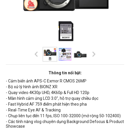
Thông tin nổi bật:
- Cảm biến ảnh APS-C Exmor R CMOS 26MP
- Bộ xử lý hình ảnh
BIONZ XR
- Quay video 4K30p UHD, 4K60p & Full HD 120p
- Màn hình cảm ứng LCD 3.0", hỗ trợ quay chiều dọc
-
Fast Hybrid
AF 759 điểm phát hiện theo pha
- Real-Time Eye AF & Tracking
- Chụp liên tục đến 11 fps, ISO 100-32000 (mở rộng
50-102400
)
- Các tính năng vlog chuyên dụng Background Defocus & Product
Showcase