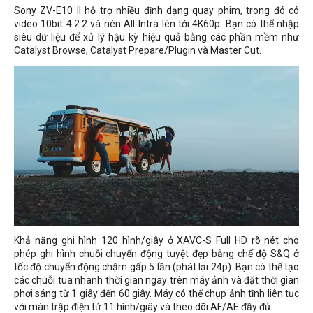
Sony ZV-E10 II hỗ trợ nhiều định dạng quay phim, trong đó có
video 10bit 4:2:2 và nén All-Intra lên tới 4K60p. Bạn có thể nhập
siêu dữ liệu để xử lý hậu kỳ hiệu quả bằng các phần mềm như
Catalyst Browse, Catalyst Prepare/Plugin và Master Cut.
Khả năng ghi hình 120 hình/giây ở XAVC-S Full HD rõ nét cho
phép ghi hình chuỗi chuyển động tuyệt đẹp bằng chế độ S&Q ở
tốc độ chuyển động chậm gấp 5 lần (phát lại 24p). Bạn có thể tạo
các chuỗi tua nhanh thời gian ngay trên máy ảnh và đặt thời gian
phơi sáng từ 1 giây đến 60 giây. Máy có thể chụp ảnh tĩnh liên tục
với màn trập điện tử 11 hình/giây và theo dõi AF/AE đầy đủ.