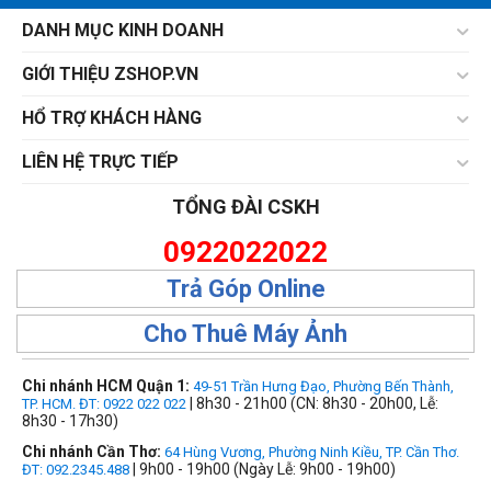
DANH MỤC KINH DOANH
GIỚI THIỆU ZSHOP.VN
HỔ TRỢ KHÁCH HÀNG
LIÊN HỆ TRỰC TIẾP
TỔNG ĐÀI CSKH
0922022022
Trả Góp Online
Cho Thuê Máy Ảnh
Chi nhánh HCM Quận 1:
49-51 Trần Hưng Đạo, Phường Bến Thành,
| 8h30 - 21h00 (CN: 8h30 - 20h00, Lễ:
TP. HCM. ĐT: 0922 022 022
8h30 - 17h30)
Chi nhánh Cần Thơ:
64 Hùng Vương, Phường Ninh Kiều, TP. Cần Thơ.
| 9h00 - 19h00 (Ngày Lễ: 9h00 - 19h00)
ĐT: 092.2345.488