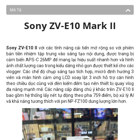
Mô Tả
Sony ZV-E10 Mark II
Sony ZV-E10 II
với các tính năng cải tiến mở rộng so với phiên
bản tiền nhiệm tập trung vào sáng tạo nội dung, được trang bị
cảm biến APS-C 26MP để mang lại hiệu suất nhanh hơn và hình
ảnh chất lượng cao trong kiểu dáng nhỏ gọn được thiết kế cho các
vlogger. Các chế độ chụp sáng tạo tích hợp, micrô định hướng 3
viên và màn hình cảm ứng LCD xoay lật 3 inch hỗ trợ căn hình
theo chiều dọc cùng với đèn kiểm đếm tạo nên thiết bị quay vlog
đa năng mạnh mẽ. Các nâng cấp đáng chú ý khác trên ZV-E10 II
bao gồm hệ thống lấy nét tự động theo pha 759 điểm, bộ xử lý AI
và khả năng tương thích với pin NP-FZ100 dung lượng lớn hơn.