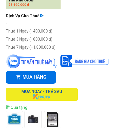
Thẻ Nhớ 64GB
25,490,000
đ
Dịch Vụ Cho Thuê
:
-
Thuê 1 Ngày (+
400,000
đ
)
Thuê 3 Ngày (+
800,000
đ
)
Thuê 7 Ngày (+
1,800,000
đ
)
MUA HÀNG
MUA NGAY - TRẢ SAU
Quà tặng