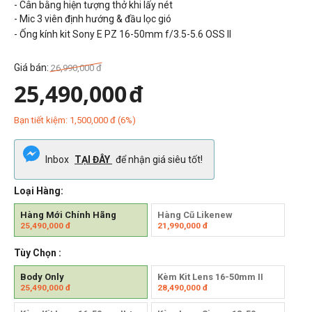
- Cân bằng hiện tượng thở khi lấy nét
- Mic 3 viên định hướng & đầu lọc gió
- Ống kính kit Sony E PZ 16-50mm f/3.5-5.6 OSS II
Giá bán:
26,990,000
đ
25,490,000
đ
Bạn tiết kiệm:
1,500,000
đ
(
6
%)
Inbox
TẠI ĐÂY
để nhận giá siêu tốt!
Loại Hàng:
Hàng Mới Chính Hãng
Hàng Cũ Likenew
25,490,000
đ
21,990,000
đ
Tùy Chọn :
Body Only
Kèm Kit Lens 16-50mm II
25,490,000
đ
28,490,000
đ