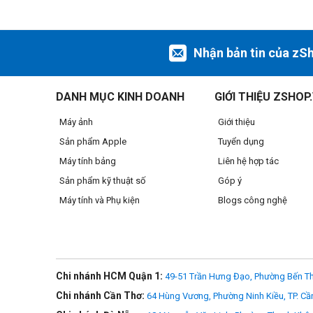
Ngàm ống kính Canon RF
Nhận bản tin của zS
EOS RP có ngàm ống kính RF, đặc trưng của ngàm này là đ
tương đương. Ngàm kết hợp hệ thống giao tiếp điện tử 12-p
kính ngàm EF hoặc EF-S có sẵn thông qua ngàm chuyển EF
DANH MỤC KINH DOANH
GIỚI THIỆU ZSHOP
Máy ảnh
Giới thiệu
Sản phẩm Apple
Tuyển dụng
Máy tính bảng
Liên hệ hợp tác
Sản phẩm kỹ thuật số
Góp ý
Máy tính và Phụ kiện
Blogs công nghệ
Chi nhánh HCM Quận 1:
49-51 Trần Hưng Đạo, Phường Bến Th
Chi nhánh Cần Thơ:
64 Hùng Vương, Phường Ninh Kiều, TP. Cầ