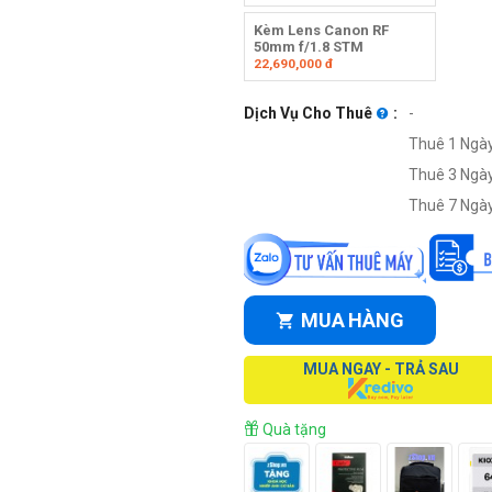
Kèm Lens Canon RF
50mm f/1.8 STM
22,690,000
đ
Dịch Vụ Cho Thuê
:
-
Thuê 1 Ngày
Thuê 3 Ngày
Thuê 7 Ngày
MUA HÀNG
MUA NGAY - TRẢ SAU
Quà tặng