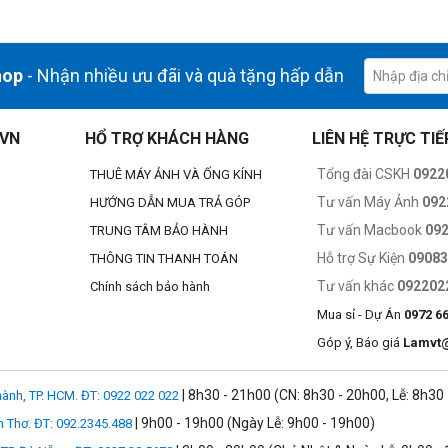
hop
- Nhận nhiều ưu đãi và quà tặng hấp dẫn
ường kính 54mm và khoảng cách vành sau 20mm, mở ra khả năng thiết 
in cho các khả năng lấy lét tự động và ổn định hình ảnh xuất sắc hơn.
-EOS R.
.VN
HỔ TRỢ KHÁCH HÀNG
LIÊN HỆ TRỰC TIẾ
Tổng đài CSKH
0922
THUÊ MÁY ẢNH VÀ ỐNG KÍNH
Tư vấn Máy Ảnh
092
HƯỚNG DẪN MUA TRẢ GÓP
Tư vấn Macbook
09
TRUNG TÂM BẢO HÀNH
Hỗ trợ Sự Kiện
0908
THÔNG TIN THANH TOÁN
Tư vấn khác
092202
Chính sách bảo hành
Mua sỉ - Dự Án
0972 6
Góp ý, Báo giá
Lamvt
| 8h30 - 21h00 (CN: 8h30 - 20h00, Lễ: 8h30
ành, TP. HCM. ĐT: 0922 022 022
| 9h00 - 19h00 (Ngày Lễ: 9h00 - 19h00)
n Thơ. ĐT: 092.2345.488