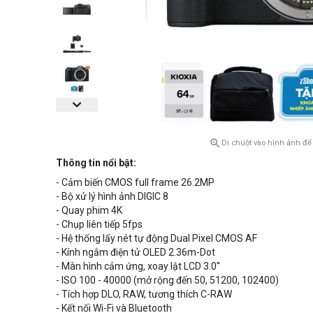

Di chuột vào hình ảnh để
Thông tin nổi bật:
- Cảm biến CMOS full frame 26.2MP
- Bộ xử lý hình ảnh DIGIC 8
- Quay phim 4K
- Chụp liên tiếp 5fps
- Hệ thống lấy nét tự động Dual Pixel CMOS AF
- Kính ngắm điện tử OLED 2.36m-Dot
- Màn hình cảm ứng, xoay lật LCD 3.0''
- ISO 100 - 40000 (mở rộng đến 50, 51200, 102400)
- Tích hợp DLO, RAW, tương thích C-RAW
- Kết nối Wi-Fi và Bluetooth