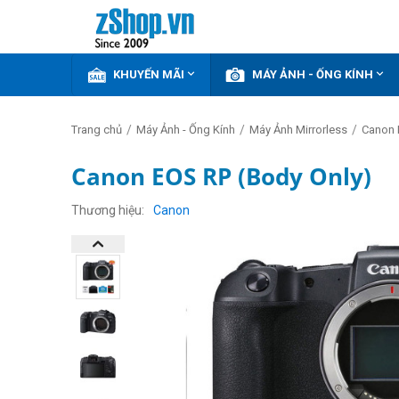


KHUYẾN MÃI
MÁY ẢNH - ỐNG KÍNH
/
/
/
Trang chủ
Máy Ảnh - Ống Kính
Máy Ảnh Mirrorless
Canon 
Canon EOS RP (Body Only)
GIẢM
THÊM
Thương hiệu
Canon
32%