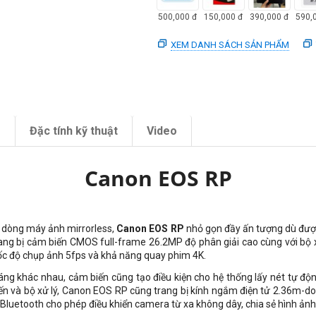
500,000
đ
150,000
đ
390,000
đ
590,
XEM DANH SÁCH SẢN PHẨM
m
Đặc tính kỹ thuật
Video
Canon EOS RP
n dòng máy ảnh mirrorless,
Canon EOS RP
nhỏ gọn đầy ấn tượng dù được
rang bị cảm biến CMOS full-frame 26.2MP độ phân giải cao cùng với bộ x
ốc độ chụp ảnh 5fps và khả năng quay phim 4K.
sáng khác nhau, cảm biến cũng tạo điều kiện cho hệ thống lấy nét tự độn
iến và bộ xử lý, Canon EOS RP cũng trang bị kính ngắm điện tử 2.36m-do
 Bluetooth cho phép điều khiển camera từ xa không dây, chia sẻ hình ảnh tr