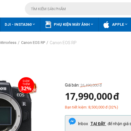



DJI - INSTA360
PHỤ KIỆN MÁY ẢNH
APPLE
/
/
Canon EOS RP
Mirrorless
Canon EOS RP
Giá bán:
26,490,000
đ
17,990,000
đ
Bạn tiết kiệm:
8,500,000
đ
(
32
%)
Inbox
TẠI ĐÂY
để nhận giá s