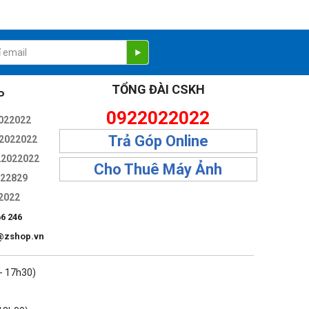
kế các ống kính vừa nhanh vừa nhỏ hơn so với các ống SLR
 Thiết kế ngàm đồng thời tương thích hoàn toàn với các ống
TỔNG ĐÀI CSKH
P
0922022022
022022
Trả Góp Online
2022022
22022022
Cho Thuê Máy Ảnh
322829
2022
66 246
@zshop.vn
 - 17h30)