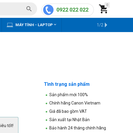
0


0922 022 022


MÁY TÍNH - LAPTOP
KHO HÀNG CŨ
1/2
Tình trạng sản phẩm
Sản phẩm mới 100%
Chính hãng Canon Vietnam
Giá đã bao gồm VAT
Sản xuất tại Nhật Bản
iêu tốt!
Bảo hành 24 tháng chính hãng