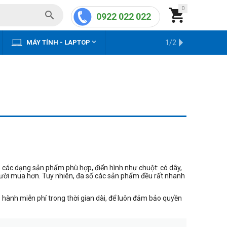
0


0922 022 022


MÁY TÍNH - LAPTOP
KHO HÀNG CŨ
1/2
 các dạng sản phẩm phù hợp, điển hình như chuột: có dây,
người mua hơn. Tuy nhiên, đa số các sản phẩm đều rất nhanh
 hành miễn phí trong thời gian dài, để luôn đảm bảo quyền