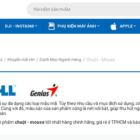



DJI - INSTA360
PHỤ KIỆN MÁY ẢNH
APPLE
/
/
/
Chuột - Mouse
hủ
Khuyến mãi HH
Danh Mục Ngành Hàng
i sự đa dạng các loại mẫu mã. Tùy theo nhu cầu và mục đích sử dụng, có
. Cùng với đó, màu sắc của sản phẩm cũng là nét nổi bật, giúp thu hút 
hăn.
sản phẩm
chuột - mouse
tốt nhất hàng chính hãng, giá rẻ ở TPHCM và bảo