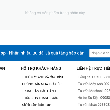
Không có sản phẩm trong phần này
hop
- Nhận nhiều ưu đãi và quà tặng hấp dẫn
.VN
HỔ TRỢ KHÁCH HÀNG
LIÊN HỆ TRỰC TIẾ
Tổng đài CSKH
0922
THUÊ MÁY ẢNH VÀ ỐNG KÍNH
Tư vấn Máy Ảnh
092
HƯỚNG DẪN MUA TRẢ GÓP
Tư vấn Macbook
09
TRUNG TÂM BẢO HÀNH
Hỗ trợ Sự Kiện
0908
THÔNG TIN THANH TOÁN
Tư vấn khác
092202
Chính sách bảo hành