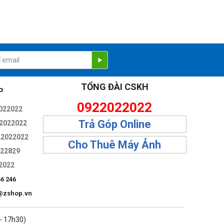
TỔNG ĐÀI CSKH
P
0922022022
022022
Trả Góp Online
2022022
22022022
Cho Thuê Máy Ảnh
322829
2022
66 246
@zshop.vn
 - 17h30)