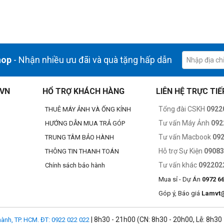
hop
- Nhận nhiều ưu đãi và quà tặng hấp dẫn
.VN
HỔ TRỢ KHÁCH HÀNG
LIÊN HỆ TRỰC TIẾ
Tổng đài CSKH
0922
THUÊ MÁY ẢNH VÀ ỐNG KÍNH
Tư vấn Máy Ảnh
092
HƯỚNG DẪN MUA TRẢ GÓP
Tư vấn Macbook
09
TRUNG TÂM BẢO HÀNH
Hỗ trợ Sự Kiện
0908
THÔNG TIN THANH TOÁN
Tư vấn khác
092202
Chính sách bảo hành
Mua sỉ - Dự Án
0972 6
Góp ý, Báo giá
Lamvt
| 8h30 - 21h00 (CN: 8h30 - 20h00, Lễ: 8h30
ành, TP. HCM. ĐT: 0922 022 022