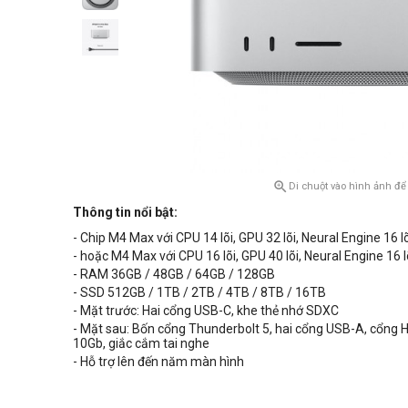

Di chuột vào hình ảnh để
Thông tin nổi bật:
- Chip M4 Max với CPU
14
lõi, GPU
32
lõi, Neural Engine 16 l
- hoặc M4 Max với CPU
16
lõi, GPU 40 lõi, Neural Engine 16 l
- RAM 36GB /
48GB / 64GB / 128GB
- SSD 512GB / 1TB / 2TB / 4TB / 8TB / 16TB
- Mặt trước: Hai cổng USB-C, khe thẻ nhớ SDXC
- Mặt sau: Bốn cổng Thunderbolt 5, hai cổng USB-A, cổng 
10Gb, giắc cắm tai nghe
- Hỗ trợ lên đến năm màn hình