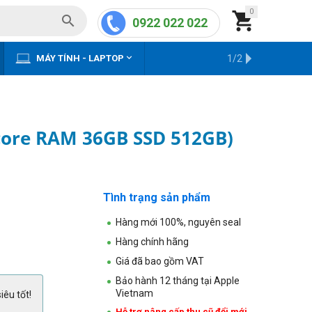
0


0922 022 022


MÁY TÍNH - LAPTOP
KHO HÀNG CŨ
1/2
core RAM 36GB SSD 512GB)
Tình trạng sản phẩm
Hàng mới 100%, nguyên seal
Hàng chính hãng
Giá đã bao gồm VAT
Bảo hành 12 tháng tại Apple
Vietnam
iêu tốt!
Hỗ trợ nâng cấp thu cũ đổi mới