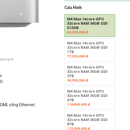
Cấu Hình:
M4 Max 14core GPU
32core RAM 36GB SSD
512GB
69,390,000
đ
M4 Max 14core GPU
32core RAM 36GB SSD
1TB
77,500,000
đ
 phóng to
M4 Max 14core GPU
32core RAM 36GB SSD
õi
2TB
90,990,000
đ
õi
M4 Max 14core GPU
32core RAM 36GB SSD
4TB
118,890,000
đ
HDMI, cổng Ethernet
M4 Max 14core GPU
32core RAM 36GB SSD
8TB
173,990,000
đ