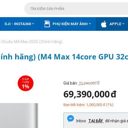



DJI - INSTA360
PHỤ KIỆN MÁY ẢNH
APPLE
 Studio M4 Max 2025 (Chính hãng)
hính hãng) (M4 Max 14core GPU 32
Giá bán:
70,390,000
đ
69,390,000
đ
Bạn tiết kiệm:
1,000,000
đ
(
1
%)
Inbox
TẠI ĐÂY
để nhận giá s