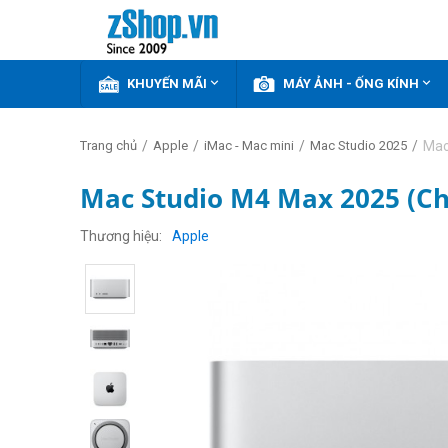


KHUYẾN MÃI
MÁY ẢNH - ỐNG KÍNH
/
/
/
/
Mac
Trang chủ
Apple
iMac - Mac mini
Mac Studio 2025
Mac Studio M4 Max 2025 (C
GIẢM
THÊM
Thương hiệu
Apple
1%