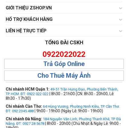
GIỚI THIỆU ZSHOP.VN
HỔ TRỢ KHÁCH HÀNG
LIÊN HỆ TRỰC TIẾP
TỔNG ĐÀI CSKH
0922022022
Trả Góp Online
Cho Thuê Máy Ảnh
Chi nhánh HCM Quận 1:
49-51 Trần Hưng Đạo, Phường Bến Thành,
| 8h30 - 21h00 (CN: 8h30 - 20h00, Lễ:
TP. HCM. ĐT: 0922 022 022
8h30 - 17h30)
Chi nhánh Cần Thơ:
64 Hùng Vương, Phường Ninh Kiều, TP. Cần Thơ.
| 9h00 - 19h00 (Ngày Lễ: 9h00 - 19h00)
ĐT: 092.2345.488
Chi nhánh Đà Nẵng:
184 Nguyễn Văn Linh, Phường Thanh Khê, TP. Đà
| 8h00 - 20h00 (Chủ Nhật & Ngày Lễ: 9h00 -
Nẵng. ĐT: 0927 28 5678