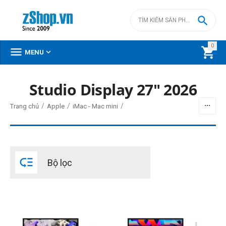

0



MENU
Studio Display 27" 2026
BỘ LỌC
/
/
/
Trang chủ
Apple
iMac - Mac mini
Giá
đ
–
đ

Bộ lọc
44790000
đ
89790000
đ
Đời Mac
2022