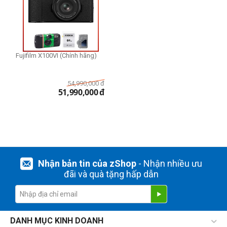
THIẾT LẬP LẠI
Fujifilm X100VI (Chính hãng)
54,990,000
đ
51,990,000
đ
Nhận bản tin của zShop
- Nhận nhiều ưu
đãi và quà tặng hấp dẫn
DANH MỤC KINH DOANH