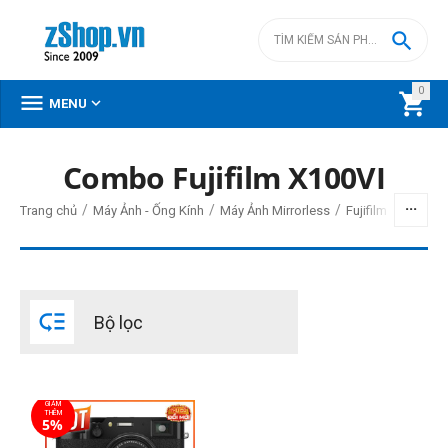

0



MENU
Combo Fujifilm X100VI
BỘ LỌC
/
/
/
Trang chủ
Máy Ảnh - Ống Kính
Máy Ảnh Mirrorless
Fujifilm Mirrorless
Giá
đ
–
đ

Bộ lọc
54990000
đ
57990000
đ
Cấp độ chuyên nghiệp
GIẢM
Bán chuyên
THÊM
5%