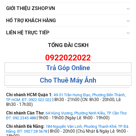
GIỚI THIỆU ZSHOP.VN
HỔ TRỢ KHÁCH HÀNG
LIÊN HỆ TRỰC TIẾP
TỔNG ĐÀI CSKH
0922022022
Trả Góp Online
Cho Thuê Máy Ảnh
Chi nhánh HCM Quận 1:
49-51 Trần Hưng Đạo, Phường Bến Thành,
| 8h30 - 21h00 (CN: 8h30 - 20h00, Lễ:
TP. HCM. ĐT: 0922 022 022
8h30 - 17h30)
Chi nhánh Cần Thơ:
64 Hùng Vương, Phường Ninh Kiều, TP. Cần Thơ.
| 9h00 - 19h00 (Ngày Lễ: 9h00 - 19h00)
ĐT: 092.2345.488
Chi nhánh Đà Nẵng:
184 Nguyễn Văn Linh, Phường Thanh Khê, TP. Đà
| 8h00 - 20h00 (Chủ Nhật & Ngày Lễ: 9h00 -
Nẵng. ĐT: 0927 28 5678