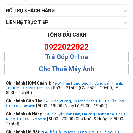
HỔ TRỢ KHÁCH HÀNG
LIÊN HỆ TRỰC TIẾP
TỔNG ĐÀI CSKH
0922022022
Trả Góp Online
Cho Thuê Máy Ảnh
Chi nhánh HCM Quận 1:
49-51 Trần Hưng Đạo, Phường Bến Thành,
| 8h30 - 21h00 (CN: 8h30 - 20h00, Lễ:
TP. HCM. ĐT: 0922 022 022
8h30 - 17h30)
Chi nhánh Cần Thơ:
64 Hùng Vương, Phường Ninh Kiều, TP. Cần Thơ.
| 9h00 - 19h00 (Ngày Lễ: 9h00 - 19h00)
ĐT: 092.2345.488
Chi nhánh Đà Nẵng:
184 Nguyễn Văn Linh, Phường Thanh Khê, TP. Đà
| 8h00 - 20h00 (Chủ Nhật & Ngày Lễ: 9h00 -
Nẵng. ĐT: 0927 28 5678
18h00)
Chi nhánh Hà Nội:
264 Thái Hà, Phường Ô Chợ Dừa, TP. Hà Nội, ĐT: