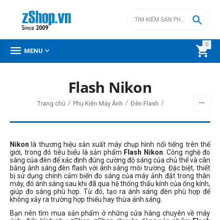

0



MENU
Flash Nikon
/
/
/
Trang chủ
Phụ Kiện Máy Ảnh
Đèn Flash
Nikon
là thương hiệu sản xuất máy chụp hình nổi tiếng trên thế
giới, trong đó tiêu biểu là sản phẩm
Flash Nikon
. Công nghệ đo
sáng của đèn để xác định đúng cường độ sáng của chủ thể và cân
bằng ánh sáng đèn flash với ánh sáng môi trường. Đặc biệt, thiết
bị sử dụng chính cảm biến đo sáng của máy ảnh đặt trong thân
máy, đó ánh sáng sau khi đã qua hệ thống thấu kính của ống kính,
giúp đo sáng phù hợp. Từ đó, tạo ra ánh sáng đèn phù hợp để
không xảy ra trường hợp thiếu hay thừa ánh sáng.
Bạn nên tìm mua sản phẩm ở những cửa hàng chuyên về máy