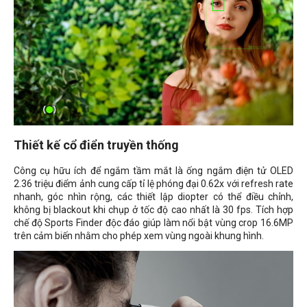
Thiết kế cổ điển truyền thống
Công cụ hữu ích để ngắm tầm mắt là ống ngắm điện tử OLED
2.36 triệu điểm ảnh cung cấp tỉ lệ phóng đại 0.62x với refresh rate
nhanh, góc nhìn rộng, các thiết lập diopter có thể điều chỉnh,
không bị blackout khi chụp ở tốc độ cao nhất là 30 fps. Tích hợp
chế độ Sports Finder độc đáo giúp làm nổi bật vùng crop 16.6MP
trên cảm biến nhằm cho phép xem vùng ngoài khung hình.