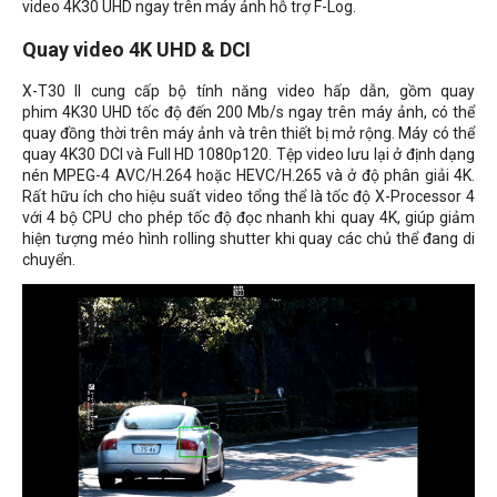
video 4K30 UHD ngay trên máy ảnh hỗ trợ F-Log.
Quay video 4K UHD & DCI
X-T30 II cung cấp bộ tính năng video hấp dẫn, gồm quay
phim 4K30 UHD tốc độ đến 200 Mb/s ngay trên máy ảnh, có thể
quay đồng thời trên máy ảnh và trên thiết bị mở rộng. Máy có thể
quay 4K30 DCI và Full HD 1080p120. Tệp video lưu lại ở định dạng
nén MPEG-4 AVC/H.264 hoặc HEVC/H.265 và ở độ phân giải 4K.
Rất hữu ích cho hiệu suất video tổng thể là tốc độ X-Processor 4
với 4 bộ CPU cho phép tốc độ đọc nhanh khi quay 4K, giúp giảm
hiện tượng méo hình rolling shutter khi quay các chủ thể đang di
chuyển.