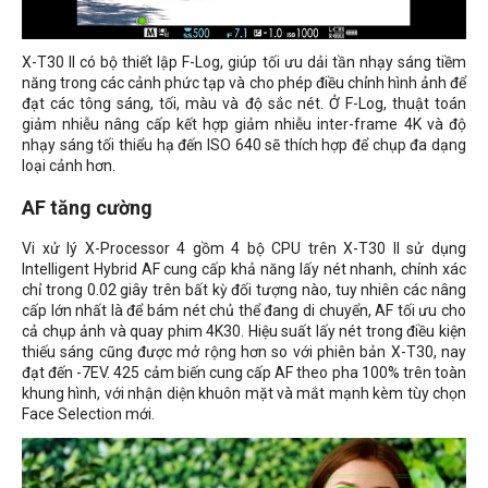
X-T30 II có bộ thiết lập F-Log, giúp tối ưu dải tần nhạy sáng tiềm
năng trong các cảnh phức tạp và cho phép điều chỉnh hình ảnh để
đạt các tông sáng, tối, màu và độ sắc nét. Ở F-Log, thuật toán
giảm nhiễu nâng cấp kết hợp giảm nhiễu inter-frame 4K và độ
nhạy sáng tối thiểu hạ đến ISO 640 sẽ thích hợp để chụp đa dạng
loại cảnh hơn.
AF tăng cường
Vi xử lý X-Processor 4 gồm 4 bộ CPU trên X-T30 II sử dụng
Intelligent Hybrid AF cung cấp khả năng lấy nét nhanh, chính xác
chỉ trong 0.02 giây trên bất kỳ đối tượng nào, tuy nhiên các nâng
cấp lớn nhất là để bám nét chủ thể đang di chuyển, AF tối ưu cho
cả chụp ảnh và quay phim 4K30. Hiệu suất lấy nét trong điều kiện
thiếu sáng cũng được mở rộng hơn so với phiên bản X-T30, nay
đạt đến -7EV. 425 cảm biến cung cấp AF theo pha 100% trên toàn
khung hình, với nhận diện khuôn mặt và mắt mạnh kèm tùy chọn
Face Selection mới.