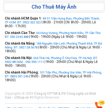
Cho Thuê Máy Ảnh
Chi nhánh HCM Quận 1:
49-51 Trần Hưng Đạo, Phường Bến Thành,
| 8h30 - 21h00 (CN: 8h30 - 20h00, Lễ:
TP. HCM. ĐT: 0922 022 022
8h30 - 17h30)
Chi nhánh Cần Thơ:
64 Hùng Vương, Phường Ninh Kiều, TP. Cần Thơ.
| 9h00 - 19h00 (Ngày Lễ: 9h00 - 19h00)
ĐT: 092.2345.488
Chi nhánh Đà Nẵng:
184 Nguyễn Văn Linh, Phường Thanh Khê, TP. Đà
| 8h00 - 20h00 (Chủ Nhật & Ngày Lễ: 9h00 -
Nẵng. ĐT: 0927 28 5678
18h00)
Chi nhánh Hà Nội:
264 Thái Hà, Phường Ô Chợ Dừa, TP. Hà Nội, ĐT:
| 9h00 - 20h00 (Chủ Nhật & Ngày Lễ:
0922 88 2662 - 092.995.1111
9h00 - 18h00)
Chi nhánh Hải Phòng:
101 Trần Phú, Phường Gia Viên, TP. Hải Phòng,
| 9h00 - 20h00 (Chủ Nhật & Ngày Lễ: 9h00 -
ĐT: 0835 091 246
18h00)
Copyrights
©
2009
Công ty CPTM & DV Công nghệ số Đỉnh
Cao - zShop.vn
All Rights Reserved