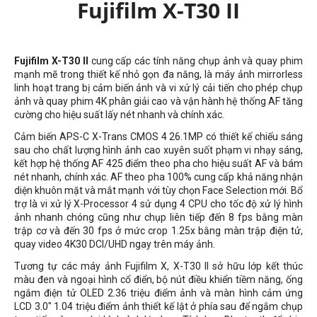
Fujifilm X-T30 II
Fujifilm X-T30 II
cung cấp các tính năng chụp ảnh và quay phim
mạnh mẽ trong thiết kế nhỏ gọn đa năng, là máy ảnh mirrorless
linh hoạt trang bị cảm biến ảnh và vi xử lý cải tiến cho phép chụp
ảnh và quay phim 4K phân giải cao và vận hành hệ thống AF tăng
cường cho hiệu suất lấy nét nhanh và chính xác.
Cảm biến APS-C X-Trans CMOS 4 26.1MP có thiết kế chiếu sáng
sau cho chất lượng hình ảnh cao xuyên suốt phạm vi nhạy sáng,
kết hợp hệ thống AF 425 điểm theo pha cho hiệu suất AF và bám
nét nhanh, chính xác. AF theo pha 100% cung cấp khả năng nhận
diện khuôn mặt và mắt mạnh với tùy chọn Face Selection mới. Bổ
trợ là vi xử lý X-Processor 4 sử dụng 4 CPU cho tốc độ xử lý hình
ảnh nhanh chóng cũng như chụp liên tiếp đến 8 fps bằng màn
trập cơ và đến 30 fps ở mức crop 1.25x bằng màn trập điện tử,
quay video 4K30 DCI/UHD ngay trên máy ảnh.
Tương tự các máy ảnh Fujifilm X, X-T30 II sở hữu lớp kết thúc
màu đen và ngoại hình cổ điển, bộ nút điều khiển tiềm năng, ống
ngắm điện tử OLED 2.36 triệu điểm ảnh và màn hình cảm ứng
LCD 3.0" 1.04 triệu điểm ảnh thiết kế lật ở phía sau để ngắm chụp