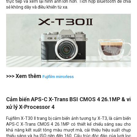
trực tiếp và xem lại hình ảnh lớn hơn. Tích hợp Bluetooth để chia
sẻ không dây và điều khiển từ xa.
>>> Xem thêm
Fujifilm mirrorless
Cảm biến APS-C X-Trans BSI CMOS 4 26.1MP & vi
xử lý X-Processor 4
Fujifilm X-T30 II trang bị cảm biến ảnh tương tự X-T3, là cảm biến
APS-C X-Trans CMOS 4 26.1MP có thiết kế chiếu sáng sau cho
khả năng kết xuất tông màu mượt mà, cải thiệu hiệu suất chụp
thiếu sáng và hạ ISO nền đến 160.
Cấu trúc độc đáo của lưới lọc