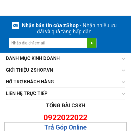
Nhận bản tin của zShop
- Nhận nhiều ưu
đãi và quà tặng hấp dẫn
DANH MỤC KINH DOANH
GIỚI THIỆU ZSHOP.VN
HỔ TRỢ KHÁCH HÀNG
LIÊN HỆ TRỰC TIẾP
TỔNG ĐÀI CSKH
0922022022
Trả Góp Online