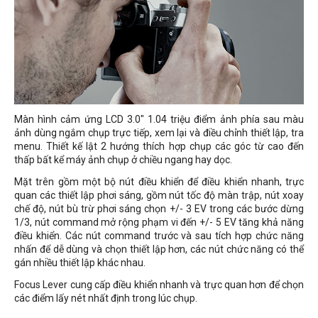
Màn hình cảm ứng LCD 3.0" 1.04 triệu điểm ảnh phía sau màu
ảnh dùng ngắm chụp trực tiếp, xem lại và điều chỉnh thiết lập, tra
menu. Thiết kế lật 2 hướng thích hợp chụp các góc từ cao đến
thấp bất kể máy ảnh chụp ở chiều ngang hay dọc.
Mặt trên gồm một bộ nút điều khiển để điều khiển nhanh, trực
quan các thiết lập phơi sáng, gồm nút tốc độ màn trập, nút xoay
chế độ, nút bù trừ phơi sáng chọn +/- 3 EV trong các bước dừng
1/3, nút command mở rộng phạm vi đến +/- 5 EV tăng khả năng
điều khiển. Các nút command trước và sau tích hợp chức năng
nhấn để dễ dùng và chọn thiết lập hơn, các nút chức năng có thể
gán nhiều thiết lập khác nhau.
Focus Lever cung cấp điều khiển nhanh và trực quan hơn để chọn
các điểm lấy nét nhất định trong lúc chụp.