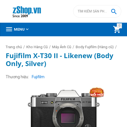

0



MENU
/
/
/
/
Trang chủ
Kho Hàng Cũ
Máy Ảnh Cũ
Body Fujifilm (Hàng cũ)
Fujifilm X-T30 II - Likenew (Body
Only, Silver)
Thương hiệu
Fujifilm