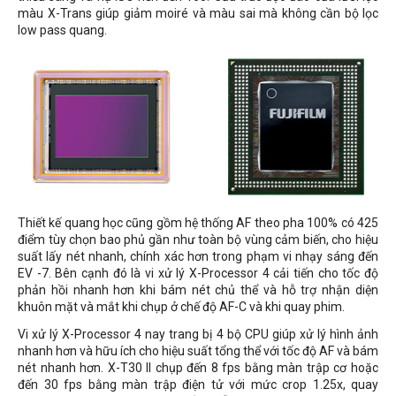
màu X-Trans giúp giảm moiré và màu sai mà không cần bộ lọc
low pass quang.
Thiết kế quang học cũng gồm hệ thống AF theo pha 100% có 425
điểm tùy chọn bao phủ gần như toàn bộ vùng cảm biến, cho hiệu
suất lấy nét nhanh, chính xác hơn trong phạm vi nhạy sáng đến
EV -7. Bên cạnh đó là vi xử lý X-Processor 4 cải tiến cho tốc độ
phản hồi nhanh hơn khi bám nét chủ thể và hỗ trợ nhận diện
khuôn mặt và mắt khi chụp ở chế độ AF-C và khi quay phim.
Vi xử lý X-Processor 4 nay trang bị 4 bộ CPU giúp xử lý hình ảnh
nhanh hơn và hữu ích cho hiệu suất tổng thể với tốc độ AF và bám
nét nhanh hơn. X-T30 II chụp đến 8 fps bằng màn trập cơ hoặc
đến 30 fps bằng màn trập điện tử với mức crop 1.25x, quay