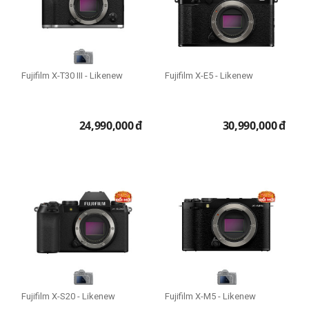
6K
8K
Số điểm ảnh
Fujifilm X-T30 III - Likenew
Fujifilm X-E5 - Likenew
16 - 22 MP
22 - 26 MP
24,990,000
đ
30,990,000
đ
26 - 30 MP
40 - 60 MP
Loại thẻ nhớ
SD
CFexpress
Cấp độ chuyên nghiệp
Người mới chơi
Fujifilm X-S20 - Likenew
Fujifilm X-M5 - Likenew
Bán chuyên