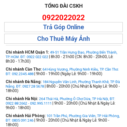
TỔNG ĐÀI CSKH
0922022022
Trả Góp Online
Cho Thuê Máy Ảnh
Chi nhánh HCM Quận 1:
49-51 Trần Hưng Đạo, Phường Bến Thành,
| 8h30 - 21h00 (CN: 8h30 - 20h00, Lễ:
TP. HCM. ĐT: 0922 022 022
8h30 - 17h30)
Chi nhánh Cần Thơ:
64 Hùng Vương, Phường Ninh Kiều, TP. Cần Thơ.
| 9h00 - 19h00 (Ngày Lễ: 9h00 - 19h00)
ĐT: 092.2345.488
Chi nhánh Đà Nẵng:
184 Nguyễn Văn Linh, Phường Thanh Khê, TP. Đà
| 8h00 - 20h00 (Chủ Nhật & Ngày Lễ: 9h00 -
Nẵng. ĐT: 0927 28 5678
18h00)
Chi nhánh Hà Nội:
264 Thái Hà, Phường Ô Chợ Dừa, TP. Hà Nội, ĐT:
| 9h00 - 20h00 (Chủ Nhật & Ngày Lễ:
0922 88 2662 - 092.995.1111
9h00 - 18h00)
Chi nhánh Hải Phòng:
101 Trần Phú, Phường Gia Viên, TP. Hải Phòng,
| 9h00 - 20h00 (Chủ Nhật & Ngày Lễ: 9h00 -
ĐT: 0835 091 246
18h00)