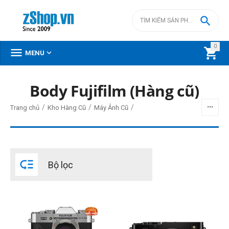

0



MENU
Body Fujifilm (Hàng cũ)
BỘ LỌC
/
/
/
Trang chủ
Kho Hàng Cũ
Máy Ảnh Cũ
Giá
đ
–
đ

Bộ lọc
0
đ
49990000
đ
Quay phim
Full HD 1080
4K