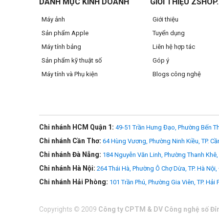
DANH MỤC KINH DOANH
GIỚI THIỆU ZSHOP
Máy ảnh
Giới thiệu
Sản phẩm Apple
Tuyển dụng
Máy tính bảng
Liên hệ hợp tác
Sản phẩm kỹ thuật số
Góp ý
Máy tính và Phụ kiện
Blogs công nghệ
Chi nhánh HCM Quận 1:
49-51 Trần Hưng Đạo, Phường Bến Th
Chi nhánh Cần Thơ:
64 Hùng Vương, Phường Ninh Kiều, TP. Cầ
Chi nhánh Đà Nẵng:
184 Nguyễn Văn Linh, Phường Thanh Khê, 
Chi nhánh Hà Nội:
264 Thái Hà, Phường Ô Chợ Dừa, TP. Hà Nội,
Chi nhánh Hải Phòng:
101 Trần Phú, Phường Gia Viên, TP. Hải
Copyrights
©
2009
Công ty CPTM & DV Công nghệ số Đỉ