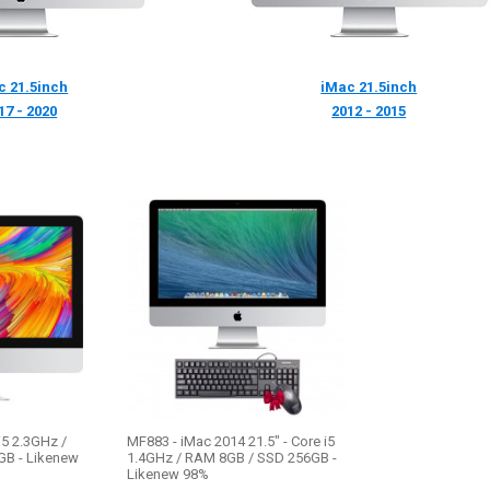
c 21.5inch
iMac 21.5inch
17 - 2020
2012 - 2015
i5 2.3GHz /
MF883 - iMac 2014 21.5" - Core i5
B - Likenew
1.4GHz / RAM 8GB / SSD 256GB -
Likenew 98%