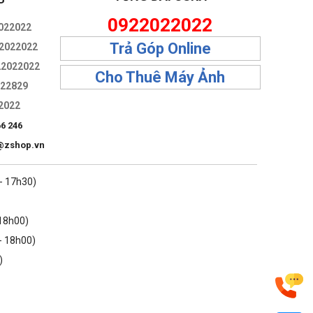
P
0922022022
022022
Trả Góp Online
2022022
22022022
Cho Thuê Máy Ảnh
322829
2022
66 246
@zshop.vn
 - 17h30)
 18h00)
- 18h00)
)