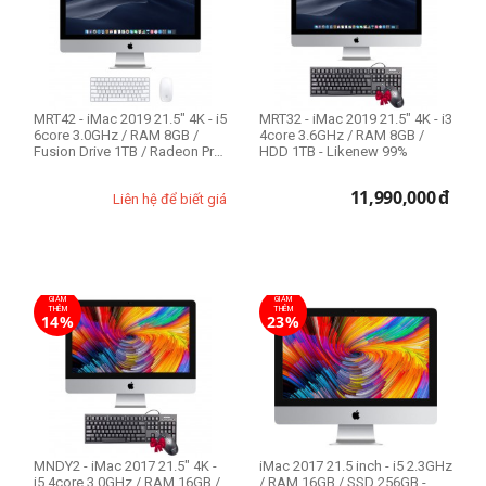
CPU Mac
Intel Core i3
Intel Core i5
MRT42 - iMac 2019 21.5" 4K - i5
MRT32 - iMac 2019 21.5" 4K - i3
6core 3.0GHz / RAM 8GB /
4core 3.6GHz / RAM 8GB /
Fusion Drive 1TB / Radeon Pro
HDD 1TB - Likenew 99%
...
Độ phân giải
11,990,000
đ
Liên hệ để biết giá
4K 4096 x 2304
Full HD 1920 x 1080
RAM Mac
GIẢM
GIẢM
THÊM
THÊM
14%
23%
8GB
16GB
Ổ cứng SSD
MNDY2 - iMac 2017 21.5" 4K -
256GB
iMac 2017 21.5 inch - i5 2.3GHz
i5 4core 3.0GHz / RAM 16GB /
/ RAM 16GB / SSD 256GB -