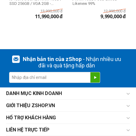
1TB
SSD 256GB / VGA 2GB -
Likenew 99%
Likenew...
13,990,000
đ
12,990,000
đ
11,990,000
đ
9,990,000
đ
Ổ cứng HDD Mac
1TB
Nhận bản tin của zShop
- Nhận nhiều ưu
đãi và quà tặng hấp dẫn
DANH MỤC KINH DOANH
GIỚI THIỆU ZSHOP.VN
HỔ TRỢ KHÁCH HÀNG
LIÊN HỆ TRỰC TIẾP