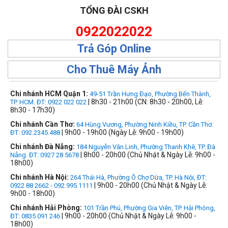
TỔNG ĐÀI CSKH
0922022022
Trả Góp Online
Cho Thuê Máy Ảnh
Chi nhánh HCM Quận 1:
49-51 Trần Hưng Đạo, Phường Bến Thành,
| 8h30 - 21h00 (CN: 8h30 - 20h00, Lễ:
TP. HCM. ĐT: 0922 022 022
8h30 - 17h30)
Chi nhánh Cần Thơ:
64 Hùng Vương, Phường Ninh Kiều, TP. Cần Thơ.
| 9h00 - 19h00 (Ngày Lễ: 9h00 - 19h00)
ĐT: 092.2345.488
Chi nhánh Đà Nẵng:
184 Nguyễn Văn Linh, Phường Thanh Khê, TP. Đà
| 8h00 - 20h00 (Chủ Nhật & Ngày Lễ: 9h00 -
Nẵng. ĐT: 0927 28 5678
18h00)
Chi nhánh Hà Nội:
264 Thái Hà, Phường Ô Chợ Dừa, TP. Hà Nội, ĐT:
| 9h00 - 20h00 (Chủ Nhật & Ngày Lễ:
0922 88 2662 - 092.995.1111
9h00 - 18h00)
Chi nhánh Hải Phòng:
101 Trần Phú, Phường Gia Viên, TP. Hải Phòng,
| 9h00 - 20h00 (Chủ Nhật & Ngày Lễ: 9h00 -
ĐT: 0835 091 246
18h00)