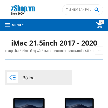

0



MENU
iMac 21.5inch 2017 - 2020
BỘ LỌC
/
/
/
Trang chủ
Kho Hàng Cũ
iMac - Mac mini - Mac Studio Cũ
iMac Intel 
Giá
đ
–
đ

Bộ lọc
0
đ
13990000
đ
Đời Mac
2019
2017