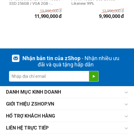
1TB
SSD 256GB / VGA 2GB -
Likenew 99%
Likenew...
13,990,000
đ
12,990,000
đ
11,990,000
đ
9,990,000
đ
Ổ cứng HDD Mac
1TB
THIẾT LẬP LẠI
Nhận bản tin của zShop
- Nhận nhiều ưu
đãi và quà tặng hấp dẫn
DANH MỤC KINH DOANH
GIỚI THIỆU ZSHOP.VN
HỔ TRỢ KHÁCH HÀNG
LIÊN HỆ TRỰC TIẾP