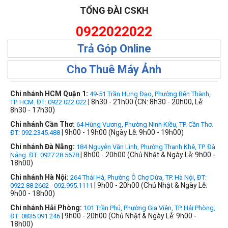
TỔNG ĐÀI CSKH
0922022022
Trả Góp Online
Cho Thuê Máy Ảnh
Chi nhánh HCM Quận 1:
49-51 Trần Hưng Đạo, Phường Bến Thành,
| 8h30 - 21h00 (CN: 8h30 - 20h00, Lễ:
TP. HCM. ĐT: 0922 022 022
8h30 - 17h30)
Chi nhánh Cần Thơ:
64 Hùng Vương, Phường Ninh Kiều, TP. Cần Thơ.
| 9h00 - 19h00 (Ngày Lễ: 9h00 - 19h00)
ĐT: 092.2345.488
Chi nhánh Đà Nẵng:
184 Nguyễn Văn Linh, Phường Thanh Khê, TP. Đà
| 8h00 - 20h00 (Chủ Nhật & Ngày Lễ: 9h00 -
Nẵng. ĐT: 0927 28 5678
18h00)
Chi nhánh Hà Nội:
264 Thái Hà, Phường Ô Chợ Dừa, TP. Hà Nội, ĐT:
| 9h00 - 20h00 (Chủ Nhật & Ngày Lễ:
0922 88 2662 - 092.995.1111
9h00 - 18h00)
Chi nhánh Hải Phòng:
101 Trần Phú, Phường Gia Viên, TP. Hải Phòng,
| 9h00 - 20h00 (Chủ Nhật & Ngày Lễ: 9h00 -
ĐT: 0835 091 246
18h00)