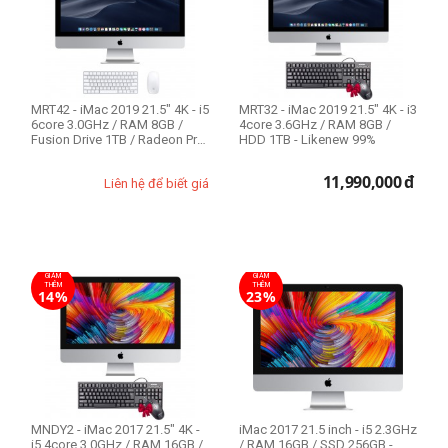
CPU Mac
Intel Core i3
Intel Core i5
MRT42 - iMac 2019 21.5" 4K - i5
MRT32 - iMac 2019 21.5" 4K - i3
6core 3.0GHz / RAM 8GB /
4core 3.6GHz / RAM 8GB /
Fusion Drive 1TB / Radeon Pro
HDD 1TB - Likenew 99%
...
Độ phân giải
11,990,000
đ
Liên hệ để biết giá
4K 4096 x 2304
Full HD 1920 x 1080
RAM Mac
GIẢM
GIẢM
THÊM
THÊM
14%
23%
8GB
16GB
Ổ cứng SSD
MNDY2 - iMac 2017 21.5" 4K -
256GB
iMac 2017 21.5 inch - i5 2.3GHz
i5 4core 3.0GHz / RAM 16GB /
/ RAM 16GB / SSD 256GB -