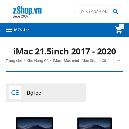

0



MENU
iMac 21.5inch 2017 - 2020
BỘ LỌC
/
/
/
Trang chủ
Kho Hàng Cũ
iMac - Mac mini - Mac Studio Cũ
iMac Intel 
Giá
đ
–
đ

Bộ lọc
0
đ
13990000
đ
Đời Mac
2019
2017