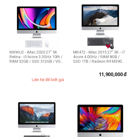
MXWU2 - iMac 2020 27" 5K
MK472 - iMac 2015 27" 5K - i7
Retina - i5 6core 3.3GHz 10th /
4core 4.0GHz / RAM 8GB /
RAM 32GB / SSD 512GB / VGA
SSD 1TB / Radeon R9 M390
4GB...
2GB - L...
11,900,000
đ
Liên hệ để biết giá