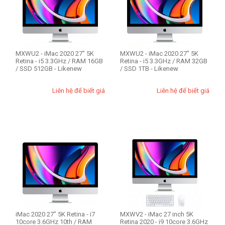
8GB
16GB
32GB
64GB
MXWU2 - iMac 2020 27" 5K
MXWU2 - iMac 2020 27" 5K
Retina - i5 3.3GHz / RAM 16GB
Retina - i5 3.3GHz / RAM 32GB
/ SSD 512GB - Likenew
/ SSD 1TB - Likenew
Ổ cứng SSD
256GB
Liên hệ để biết giá
Liên hệ để biết giá
512GB
1TB
Màu
Silver
Ổ cứng HDD Mac
1TB
iMac 2020 27" 5K Retina - i7
MXWV2 - iMac 27 inch 5K
3TB
10core 3.6GHz 10th / RAM
Retina 2020 - i9 10core 3.6GHz