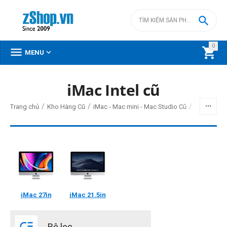

0



MENU
DANH MỤC SẢN PHẨM
iMac Intel cũ
Menu
/
/
/
Trang chủ
Kho Hàng Cũ
iMac - Mac mini - Mac Studio Cũ
BỘ LỌC
Giá
iMac
27in
iMac
21.5in
đ
–
đ

Bộ lọc
0
đ
25990000
đ