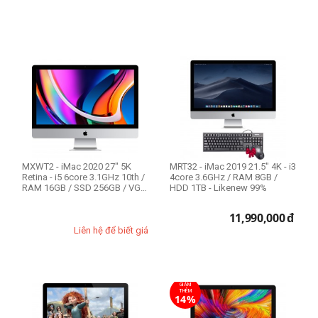
MXWT2 - iMac 2020 27" 5K
MRT32 - iMac 2019 21.5" 4K - i3
Retina - i5 6core 3.1GHz 10th /
4core 3.6GHz / RAM 8GB /
RAM 16GB / SSD 256GB / VGA
HDD 1TB - Likenew 99%
530...
11,990,000
đ
Liên hệ để biết giá
GIẢM
THÊM
14%