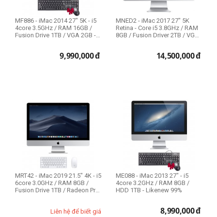
MF886 - iMac 2014 27" 5K - i5
MNED2 - iMac 2017 27" 5K
4core 3.5GHz / RAM 16GB /
Retina - Core i5 3.8GHz / RAM
Fusion Drive 1TB / VGA 2GB -
8GB / Fusion Driver 2TB / VGA
Li...
Pr...
9,990,000
đ
14,500,000
đ
MRT42 - iMac 2019 21.5" 4K - i5
ME088 - iMac 2013 27" - i5
6core 3.0GHz / RAM 8GB /
4core 3.2GHz / RAM 8GB /
Fusion Drive 1TB / Radeon Pro
HDD 1TB - Likenew 99%
...
8,990,000
đ
Liên hệ để biết giá