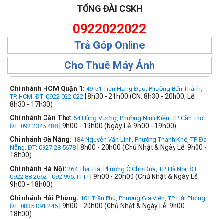
TỔNG ĐÀI CSKH
0922022022
Trả Góp Online
Cho Thuê Máy Ảnh
Chi nhánh HCM Quận 1:
49-51 Trần Hưng Đạo, Phường Bến Thành,
| 8h30 - 21h00 (CN: 8h30 - 20h00, Lễ:
TP. HCM. ĐT: 0922 022 022
8h30 - 17h30)
Chi nhánh Cần Thơ:
64 Hùng Vương, Phường Ninh Kiều, TP. Cần Thơ.
| 9h00 - 19h00 (Ngày Lễ: 9h00 - 19h00)
ĐT: 092.2345.488
Chi nhánh Đà Nẵng:
184 Nguyễn Văn Linh, Phường Thanh Khê, TP. Đà
| 8h00 - 20h00 (Chủ Nhật & Ngày Lễ: 9h00 -
Nẵng. ĐT: 0927 28 5678
18h00)
Chi nhánh Hà Nội:
264 Thái Hà, Phường Ô Chợ Dừa, TP. Hà Nội, ĐT:
| 9h00 - 20h00 (Chủ Nhật & Ngày Lễ:
0922 88 2662 - 092.995.1111
9h00 - 18h00)
Chi nhánh Hải Phòng:
101 Trần Phú, Phường Gia Viên, TP. Hải Phòng,
| 9h00 - 20h00 (Chủ Nhật & Ngày Lễ: 9h00 -
ĐT: 0835 091 246
18h00)