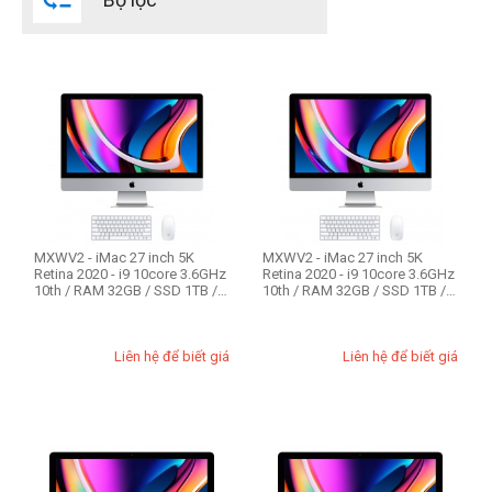
Đời Mac
2020
2019
2017
2015
2014
2013
MXWV2 - iMac 27 inch 5K
MXWV2 - iMac 27 inch 5K
Retina 2020 - i9 10core 3.6GHz
Retina 2020 - i9 10core 3.6GHz
CPU Mac
10th / RAM 32GB / SSD 1TB /
10th / RAM 32GB / SSD 1TB /
VGA ...
VGA ...
Intel Core i3
Intel Core i5
Liên hệ để biết giá
Liên hệ để biết giá
Intel Core i7
Intel Core i9
RAM Mac