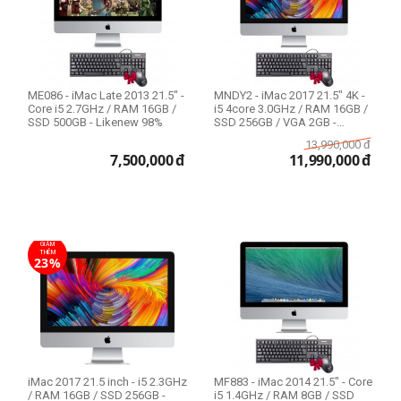
ME086 - iMac Late 2013 21.5" -
MNDY2 - iMac 2017 21.5" 4K -
Core i5 2.7GHz / RAM 16GB /
i5 4core 3.0GHz / RAM 16GB /
SSD 500GB - Likenew 98%
SSD 256GB / VGA 2GB -
Likenew...
13,990,000
đ
7,500,000
đ
11,990,000
đ
GIẢM
THÊM
23%
iMac 2017 21.5 inch - i5 2.3GHz
MF883 - iMac 2014 21.5" - Core
/ RAM 16GB / SSD 256GB -
i5 1.4GHz / RAM 8GB / SSD