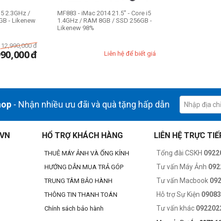
i5 2.3GHz /
MF883 - iMac 2014 21.5" - Core i5
B - Likenew
1.4GHz / RAM 8GB / SSD 256GB -
Likenew 98%
12,990,000
đ
990,000
đ
Liên hệ để biết giá
hop
- Nhận nhiều ưu đãi và quà tặng hấp dẫn
.VN
HỔ TRỢ KHÁCH HÀNG
LIÊN HỆ TRỰC TIẾ
Tổng đài CSKH
0922
THUÊ MÁY ẢNH VÀ ỐNG KÍNH
Tư vấn Máy Ảnh
092
HƯỚNG DẪN MUA TRẢ GÓP
Tư vấn Macbook
09
TRUNG TÂM BẢO HÀNH
Hỗ trợ Sự Kiện
0908
THÔNG TIN THANH TOÁN
Tư vấn khác
092202
Chính sách bảo hành