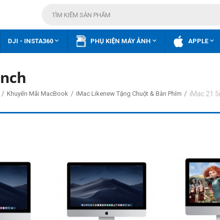



DJI - INSTA360
PHỤ KIỆN MÁY ẢNH
APPLE
inch
/
/
/
iMac 21.5
Khuyến Mãi MacBook
iMac Likenew Tặng Chuột & Bàn Phím