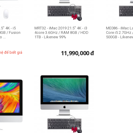
5" 4K - i5
MRT32 - iMac 2019 21.5" 4K - i3
ME086 - iMac La
GB / Fusion
4core 3.6GHz / RAM 8GB / HDD
Core i5 2.7GHz
 ...
1TB - Likenew 99%
500GB - Likene
11,990,000
đ
hệ để biết giá