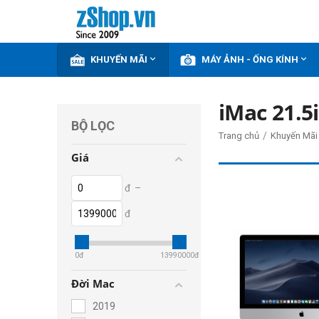


KHUYẾN MÃI
MÁY ẢNH - ỐNG KÍNH
iMac 21.5
BỘ LỌC
/
Trang chủ
Khuyến Mãi
Giá
đ
–
đ
0
đ
13990000
đ
Đời Mac
2019