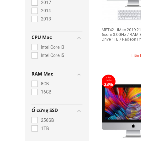
2017
2014
2013
MRT42 - iMac 2019 21.
6core 3.0GHz / RAM 8
CPU Mac
Drive 1TB / Radeon Pro
Intel Core i3
Intel Core i5
Liên 
RAM Mac
GIẢM
THÊM
8GB
23%
16GB
Ổ cứng SSD
256GB
1TB