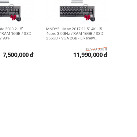
te 2013 21.5" -
MNDY2 - iMac 2017 21.5" 4K - i5
 / RAM 16GB / SSD
4core 3.0GHz / RAM 16GB / SSD
w 98%
256GB / VGA 2GB - Likenew...
13,990,000
đ
7,500,000
đ
11,990,000
đ