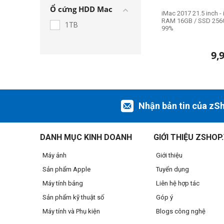
Ổ cứng HDD Mac
iMac 2017 21.5 inch - 
RAM 16GB / SSD 256G
1TB
99%
9,
Nhận bản tin của zS
DANH MỤC KINH DOANH
GIỚI THIỆU ZSHOP
Máy ảnh
Giới thiệu
Sản phẩm Apple
Tuyển dụng
Máy tính bảng
Liên hệ hợp tác
Sản phẩm kỹ thuật số
Góp ý
Máy tính và Phụ kiện
Blogs công nghệ