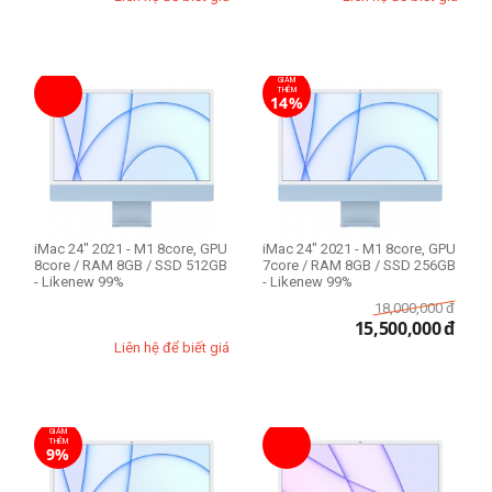
GIẢM
THÊM
14%
iMac 24" 2021 - M1 8core, GPU
iMac 24" 2021 - M1 8core, GPU
8core / RAM 8GB / SSD 512GB
7core / RAM 8GB / SSD 256GB
- Likenew 99%
- Likenew 99%
18,000,000
đ
15,500,000
đ
Liên hệ để biết giá
GIẢM
THÊM
9%