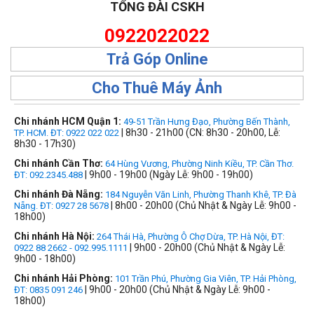
TỔNG ĐÀI CSKH
0922022022
Trả Góp Online
Cho Thuê Máy Ảnh
Chi nhánh HCM Quận 1:
49-51 Trần Hưng Đạo, Phường Bến Thành,
| 8h30 - 21h00 (CN: 8h30 - 20h00, Lễ:
TP. HCM. ĐT: 0922 022 022
8h30 - 17h30)
Chi nhánh Cần Thơ:
64 Hùng Vương, Phường Ninh Kiều, TP. Cần Thơ.
| 9h00 - 19h00 (Ngày Lễ: 9h00 - 19h00)
ĐT: 092.2345.488
Chi nhánh Đà Nẵng:
184 Nguyễn Văn Linh, Phường Thanh Khê, TP. Đà
| 8h00 - 20h00 (Chủ Nhật & Ngày Lễ: 9h00 -
Nẵng. ĐT: 0927 28 5678
18h00)
Chi nhánh Hà Nội:
264 Thái Hà, Phường Ô Chợ Dừa, TP. Hà Nội, ĐT:
| 9h00 - 20h00 (Chủ Nhật & Ngày Lễ:
0922 88 2662 - 092.995.1111
9h00 - 18h00)
Chi nhánh Hải Phòng:
101 Trần Phú, Phường Gia Viên, TP. Hải Phòng,
| 9h00 - 20h00 (Chủ Nhật & Ngày Lễ: 9h00 -
ĐT: 0835 091 246
18h00)