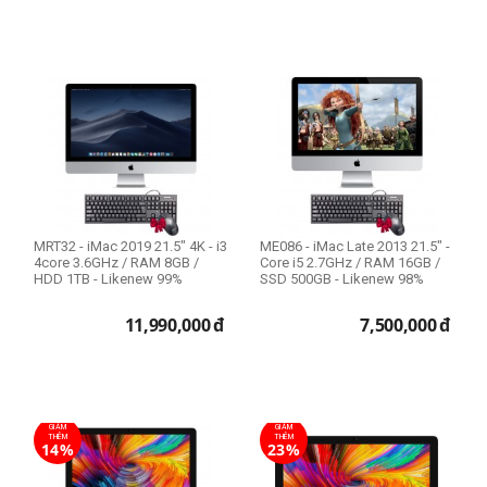
MRT32 - iMac 2019 21.5" 4K - i3
ME086 - iMac Late 2013 21.5" -
4core 3.6GHz / RAM 8GB /
Core i5 2.7GHz / RAM 16GB /
HDD 1TB - Likenew 99%
SSD 500GB - Likenew 98%
11,990,000
đ
7,500,000
đ
GIẢM
GIẢM
THÊM
THÊM
14%
23%