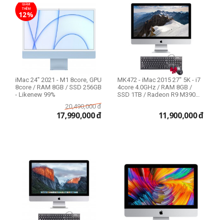
GIẢM
THÊM
12%
iMac 24" 2021 - M1 8core, GPU
MK472 - iMac 2015 27" 5K - i7
8core / RAM 8GB / SSD 256GB
4core 4.0GHz / RAM 8GB /
- Likenew 99%
SSD 1TB / Radeon R9 M390
2GB - L...
20,490,000
đ
17,990,000
đ
11,900,000
đ