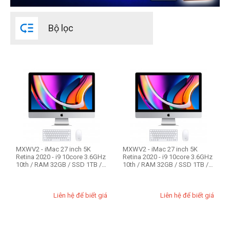
Đời Mac

Bộ lọc
2021
2020
2019
2017
2015
2014
2013
CPU Mac
MXWV2 - iMac 27 inch 5K
MXWV2 - iMac 27 inch 5K
Retina 2020 - i9 10core 3.6GHz
Retina 2020 - i9 10core 3.6GHz
Intel Core i3
10th / RAM 32GB / SSD 1TB /
10th / RAM 32GB / SSD 1TB /
VGA ...
VGA ...
Intel Core i5
Intel Core i7
Liên hệ để biết giá
Liên hệ để biết giá
Intel Core i9
Apple M1