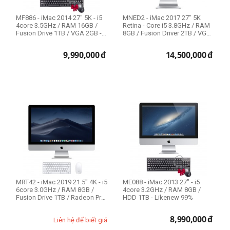
MF886 - iMac 2014 27" 5K - i5
MNED2 - iMac 2017 27" 5K
4core 3.5GHz / RAM 16GB /
Retina - Core i5 3.8GHz / RAM
Fusion Drive 1TB / VGA 2GB -
8GB / Fusion Driver 2TB / VGA
Li...
Pr...
9,990,000
đ
14,500,000
đ
MRT42 - iMac 2019 21.5" 4K - i5
ME088 - iMac 2013 27" - i5
6core 3.0GHz / RAM 8GB /
4core 3.2GHz / RAM 8GB /
Fusion Drive 1TB / Radeon Pro
HDD 1TB - Likenew 99%
...
8,990,000
đ
Liên hệ để biết giá