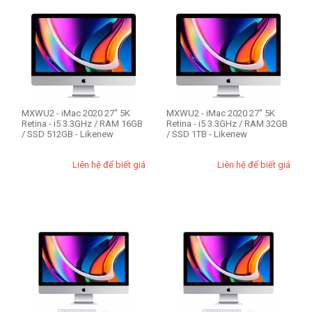
RAM Mac
8GB
16GB
32GB
64GB
MXWU2 - iMac 2020 27" 5K
MXWU2 - iMac 2020 27" 5K
Retina - i5 3.3GHz / RAM 16GB
Retina - i5 3.3GHz / RAM 32GB
/ SSD 512GB - Likenew
/ SSD 1TB - Likenew
Ổ cứng SSD
256GB
Liên hệ để biết giá
Liên hệ để biết giá
512GB
1TB
2TB
Màu
Silver