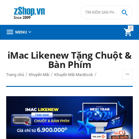

0



MENU
DANH MỤC SẢN PHẨM
iMac Likenew Tặng Chuột &
Bàn Phím
Menu
/
/
/
Trang chủ
Khuyến Mãi
Khuyến Mãi MacBook
BỘ LỌC
Giá
đ
–
đ
0
đ
27500000
đ