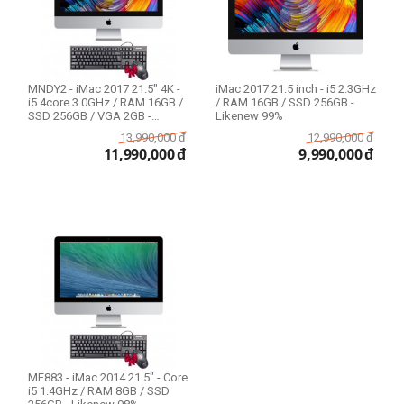
MNDY2 - iMac 2017 21.5" 4K -
iMac 2017 21.5 inch - i5 2.3GHz
i5 4core 3.0GHz / RAM 16GB /
/ RAM 16GB / SSD 256GB -
SSD 256GB / VGA 2GB -
Likenew 99%
Likenew...
13,990,000
đ
12,990,000
đ
11,990,000
đ
9,990,000
đ
MF883 - iMac 2014 21.5" - Core
i5 1.4GHz / RAM 8GB / SSD