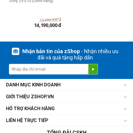
Sony ZV-E10 (Chính hãng)
15,990,000
đ
14,190,000
đ
Nhận bản tin của zShop
- Nhận nhiều ưu
đãi và quà tặng hấp dẫn
DANH MỤC KINH DOANH
GIỚI THIỆU ZSHOP.VN
HỔ TRỢ KHÁCH HÀNG
LIÊN HỆ TRỰC TIẾP
TỔNG ĐÀI CSKH