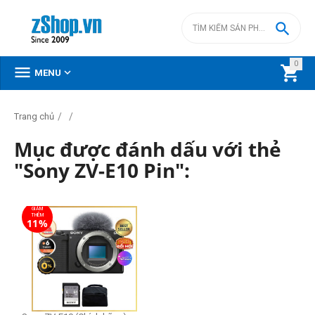

0



MENU
/
/
Trang chủ
Mục được đánh dấu với thẻ
"Sony ZV-E10 Pin":
GIẢM
THÊM
11%