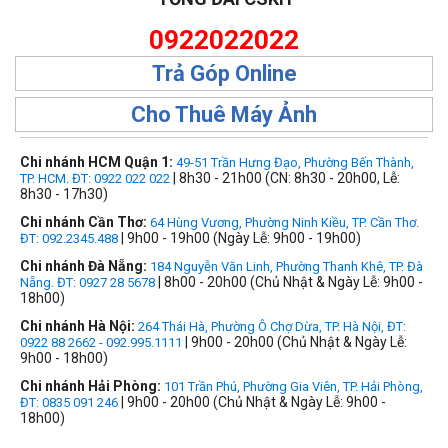
0922022022
Trả Góp Online
Cho Thuê Máy Ảnh
Chi nhánh HCM Quận 1:
49-51 Trần Hưng Đạo, Phường Bến Thành,
| 8h30 - 21h00 (CN: 8h30 - 20h00, Lễ:
TP. HCM. ĐT: 0922 022 022
8h30 - 17h30)
Chi nhánh Cần Thơ:
64 Hùng Vương, Phường Ninh Kiều, TP. Cần Thơ.
| 9h00 - 19h00 (Ngày Lễ: 9h00 - 19h00)
ĐT: 092.2345.488
Chi nhánh Đà Nẵng:
184 Nguyễn Văn Linh, Phường Thanh Khê, TP. Đà
| 8h00 - 20h00 (Chủ Nhật & Ngày Lễ: 9h00 -
Nẵng. ĐT: 0927 28 5678
18h00)
Chi nhánh Hà Nội:
264 Thái Hà, Phường Ô Chợ Dừa, TP. Hà Nội, ĐT:
| 9h00 - 20h00 (Chủ Nhật & Ngày Lễ:
0922 88 2662 - 092.995.1111
9h00 - 18h00)
Chi nhánh Hải Phòng:
101 Trần Phú, Phường Gia Viên, TP. Hải Phòng,
| 9h00 - 20h00 (Chủ Nhật & Ngày Lễ: 9h00 -
ĐT: 0835 091 246
18h00)