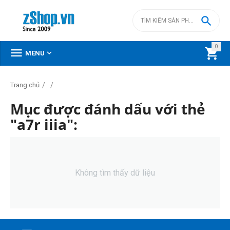

0



MENU
/
/
Trang chủ
Mục được đánh dấu với thẻ
"a7r iiia":
Không tìm thấy dữ liệu