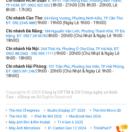
Chi nhánh HCM Quận 1:
49-51 Trần Hưng Đạo, Phường Bến Thành,
| 8h30 - 21h00 (CN: 8h30 - 20h00, Lễ:
TP. HCM. ĐT: 0922 022 022
8h30 - 17h30)
Chi nhánh Cần Thơ:
64 Hùng Vương, Phường Ninh Kiều, TP. Cần Thơ.
| 9h00 - 19h00 (Ngày Lễ: 9h00 - 19h00)
ĐT: 092.2345.488
Chi nhánh Đà Nẵng:
184 Nguyễn Văn Linh, Phường Thanh Khê, TP. Đà
| 8h00 - 20h00 (Chủ Nhật & Ngày Lễ: 9h00 -
Nẵng. ĐT: 0927 28 5678
18h00)
Chi nhánh Hà Nội:
264 Thái Hà, Phường Ô Chợ Dừa, TP. Hà Nội, ĐT:
| 9h00 - 20h00 (Chủ Nhật & Ngày Lễ:
0922 88 2662 - 092.995.1111
9h00 - 18h00)
Chi nhánh Hải Phòng:
101 Trần Phú, Phường Gia Viên, TP. Hải Phòng,
| 9h00 - 20h00 (Chủ Nhật & Ngày Lễ: 9h00 -
ĐT: 0835 091 246
18h00)
Copyrights
©
2009
Công ty CPTM & DV Công nghệ số Đỉnh
Cao - zShop.vn
All Rights Reserved
Thẻ nhớ CFexpress
Studio Display 27" 2026
Thẻ nhớ Micro SD
Thẻ nhớ SD
iPad Air M4 2026
MacBook Neo 2026
Máy ảnh film & film Kodak
T14 Gen 6 2025
Máy Ảnh Mirrorless
X1 Carbon Gen 12 2024
ThinkPad P