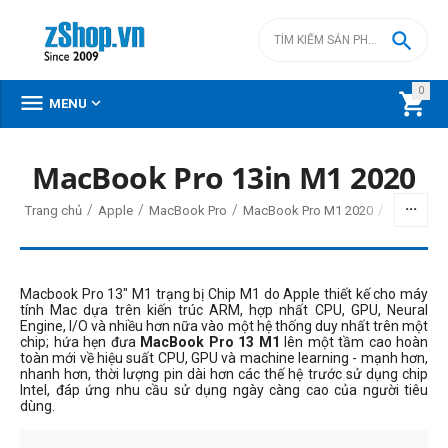

0



MENU
MacBook Pro 13in M1 2020
/
/
/
/
Trang chủ
Apple
MacBook Pro
MacBook Pro M1 2020
Macbook Pro 13" M1 trạng bị Chip M1 do Apple thiết kế cho máy
tính Mac dựa trên kiến trúc ARM, hợp nhất CPU, GPU, Neural
Engine, I/O và nhiều hơn nữa vào một hệ thống duy nhất trên một
chip; hứa hẹn đưa
MacBook Pro 13 M1
lên một tầm cao hoàn
toàn mới về hiệu suất CPU, GPU và machine learning - mạnh hơn,
nhanh hơn, thời lượng pin dài hơn các thế hệ trước sử dụng chip
Intel, đáp ứng nhu cầu sử dụng ngày càng cao của người tiêu
dùng.