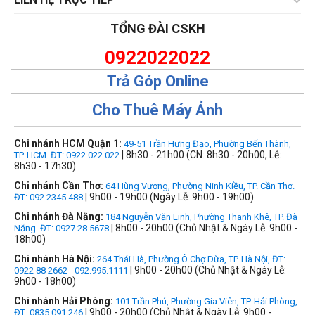
TỔNG ĐÀI CSKH
0922022022
Trả Góp Online
Cho Thuê Máy Ảnh
Chi nhánh HCM Quận 1:
49-51 Trần Hưng Đạo, Phường Bến Thành,
| 8h30 - 21h00 (CN: 8h30 - 20h00, Lễ:
TP. HCM. ĐT: 0922 022 022
8h30 - 17h30)
Chi nhánh Cần Thơ:
64 Hùng Vương, Phường Ninh Kiều, TP. Cần Thơ.
| 9h00 - 19h00 (Ngày Lễ: 9h00 - 19h00)
ĐT: 092.2345.488
Chi nhánh Đà Nẵng:
184 Nguyễn Văn Linh, Phường Thanh Khê, TP. Đà
| 8h00 - 20h00 (Chủ Nhật & Ngày Lễ: 9h00 -
Nẵng. ĐT: 0927 28 5678
18h00)
Chi nhánh Hà Nội:
264 Thái Hà, Phường Ô Chợ Dừa, TP. Hà Nội, ĐT:
| 9h00 - 20h00 (Chủ Nhật & Ngày Lễ:
0922 88 2662 - 092.995.1111
9h00 - 18h00)
Chi nhánh Hải Phòng:
101 Trần Phú, Phường Gia Viên, TP. Hải Phòng,
| 9h00 - 20h00 (Chủ Nhật & Ngày Lễ: 9h00 -
ĐT: 0835 091 246