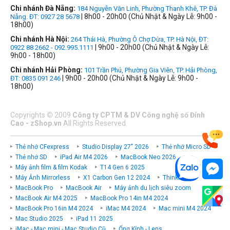
Chi nhánh Đà Nẵng:
184 Nguyễn Văn Linh, Phường Thanh Khê, TP. Đà
| 8h00 - 20h00 (Chủ Nhật & Ngày Lễ: 9h00 -
Nẵng. ĐT: 0927 28 5678
18h00)
Chi nhánh Hà Nội:
264 Thái Hà, Phường Ô Chợ Dừa, TP. Hà Nội, ĐT:
| 9h00 - 20h00 (Chủ Nhật & Ngày Lễ:
0922 88 2662 - 092.995.1111
9h00 - 18h00)
Chi nhánh Hải Phòng:
101 Trần Phú, Phường Gia Viên, TP. Hải Phòng,
| 9h00 - 20h00 (Chủ Nhật & Ngày Lễ: 9h00 -
ĐT: 0835 091 246
18h00)
Copyrights
©
2009
Công ty CPTM & DV Công nghệ số Đỉnh
Cao - zShop.vn
All Rights Reserved
Thẻ nhớ CFexpress
Studio Display 27" 2026
Thẻ nhớ Micro SD
Thẻ nhớ SD
iPad Air M4 2026
MacBook Neo 2026
Máy ảnh film & film Kodak
T14 Gen 6 2025
Máy Ảnh Mirrorless
X1 Carbon Gen 12 2024
ThinkPad P
MacBook Pro
MacBook Air
Máy ảnh du lịch siêu zoom
MacBook Air M4 2025
MacBook Pro 14in M4 2024
MacBook Pro 16in M4 2024
iMac M4 2024
Mac mini M4 2024
Mac Studio 2025
iPad 11 2025
iMac - Mac mini - Mac Studio Cũ
Ống Kính - Lens