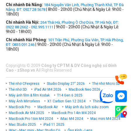
Chi nhánh Đà Nẵng:
184 Nguyễn Văn Linh, Phường Thanh Khê, TP. Đà
| 8h00 - 20h00 (Chủ Nhật & Ngày Lễ: 9h00 -
Nẵng. ĐT: 0927 28 5678
18h00)
Chi nhánh Hà Nội:
264 Thái Hà, Phường Ô Chợ Dừa, TP. Hà Nội, ĐT:
| 9h00 - 20h00 (Chủ Nhật & Ngày Lễ:
0922 88 2662 - 092.995.1111
9h00 - 18h00)
Chi nhánh Hải Phòng:
101 Trần Phú, Phường Gia Viên, TP. Hải Phòng,
| 9h00 - 20h00 (Chủ Nhật & Ngày Lễ: 9h00 -
ĐT: 0835 091 246
18h00)
Copyrights
©
2009
Công ty CPTM & DV Công nghệ số Đỉnh
Cao - zShop.vn
All Rights Reserved
Thẻ nhớ CFexpress
Studio Display 27" 2026
Thẻ nhớ Micro SD
Thẻ nhớ SD
iPad Air M4 2026
MacBook Neo 2026
Máy ảnh film & film Kodak
T14 Gen 6 2025
Máy Ảnh Mirrorless
X1 Carbon Gen 12 2024
ThinkPad P
MacBook Pro
MacBook Air
Máy ảnh du lịch siêu zoom
MacBook Air M4 2025
MacBook Pro 14in M4 2024
MacBook Pro 16in M4 2024
iMac M4 2024
Mac mini M4 2024
Mac Studio 2025
iPad 11 2025
iMac - Mac mini - Mac Studio Cũ
Ống Kính - Lens