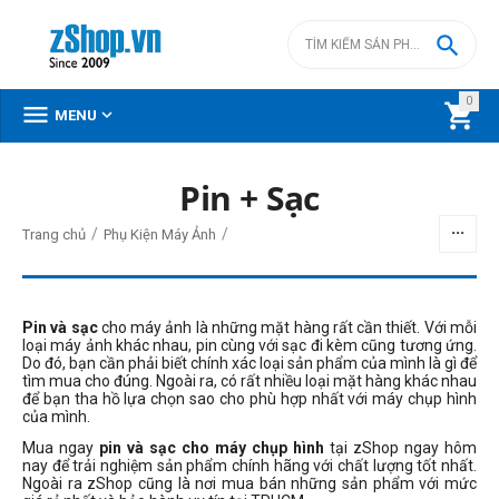

0



MENU
DANH MỤC SẢN PHẨM
Pin + Sạc
Menu
/
/
Trang chủ
Phụ Kiện Máy Ảnh
Pin và sạc
cho máy ảnh là những mặt hàng rất cần thiết. Với mỗi
BỘ LỌC
loại máy ảnh khác nhau, pin cùng với sạc đi kèm cũng tương ứng.
Do đó, bạn cần phải biết chính xác loại sản phẩm của mình là gì để
tìm mua cho đúng. Ngoài ra, có rất nhiều loại mặt hàng khác nhau
Giá
để bạn tha hồ lựa chọn sao cho phù hợp nhất với máy chụp hình
của mình.
đ
–
đ
Mua ngay
pin và sạc cho máy chụp hình
tại zShop ngay hôm
nay để trải nghiệm sản phẩm chính hãng với chất lượng tốt nhất.
Ngoài ra zShop cũng là nơi mua bán những sản phẩm với mức
0
đ
9990000
đ