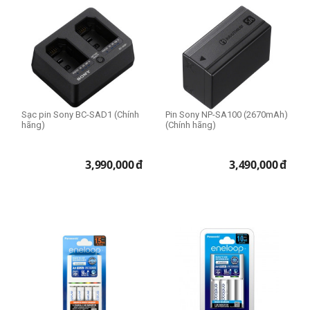
Pin sạc dùng cho
Dùng cho Sony
Dùng cho Canon
Dùng cho Fujifilm
Dùng cho Nikon
Sạc pin Sony BC-SAD1 (Chính
Pin Sony NP-SA100 (2670mAh)
Dùng cho Ricoh
hãng)
(Chính hãng)
Dùng cho Pentax
3,990,000
đ
3,490,000
đ