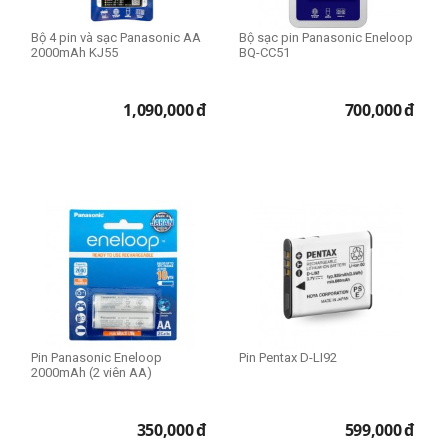
Bộ 4 pin và sạc Panasonic AA
Bộ sạc pin Panasonic Eneloop
2000mAh KJ55
BQ-CC51
1,090,000
đ
700,000
đ
Pin Panasonic Eneloop
Pin Pentax D-LI92
2000mAh (2 viên AA)
350,000
đ
599,000
đ