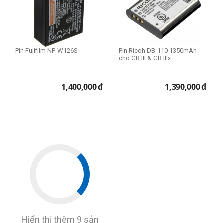
Pin Fujifilm NP-W126S
Pin Ricoh DB-110 1350mAh
cho GR III & GR IIIx
1,400,000
đ
1,390,000
đ
Hiển thị thêm 9 sản