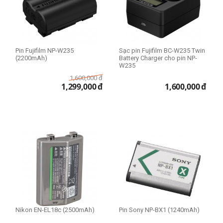
Pin Fujifilm NP-W235
Sạc pin Fujifilm BC-W235 Twin
(2200mAh)
Battery Charger cho pin NP-
W235
1,600,000
đ
1,299,000
đ
1,600,000
đ
Nikon EN-EL18c (2500mAh)
Pin Sony NP-BX1 (1240mAh)