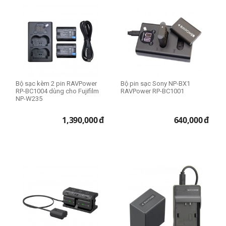
Bộ sạc kèm 2 pin RAVPower
Bộ pin sạc Sony NP-BX1
RP-BC1004 dùng cho Fujifilm
RAVPower RP-BC1001
NP-W235
1,390,000
đ
640,000
đ