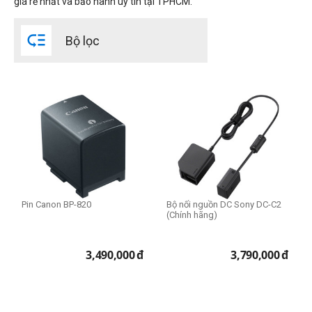
giá rẻ nhất và bảo hành uy tín tại TPHCM.
Dung lượng pin

Bộ lọc
1000 mAh - 2000 mAh
2000 mAh - 5000 mAh
Thương hiệu
Canon
Fujifilm
Kingma
Nikon
OEM
Pin Canon BP-820
Bộ nối nguồn DC Sony DC-C2
(Chính hãng)
Panasonic
Pentax
3,490,000
đ
3,790,000
đ
RAVPower
Ricoh
Sony