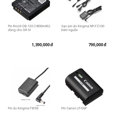
Pin Ricoh DB-120 (1800mAh)
Sạc pin ảo Kingma NP-FZ100
dùng cho GR IV
kèm nguồn
1,390,000
đ
790,000
đ
Pin ảo Kingma FW50
Pin Canon LP-E6P