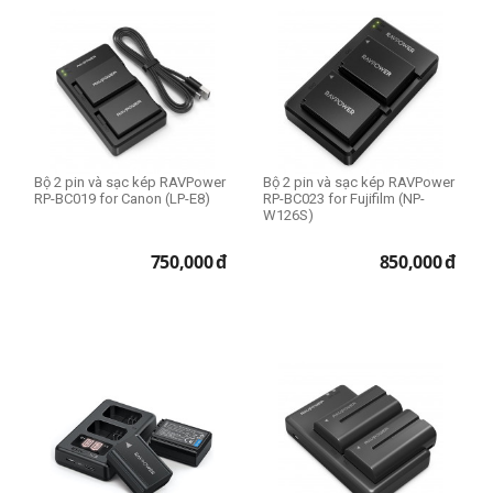
Bộ 2 pin và sạc kép RAVPower
Bộ 2 pin và sạc kép RAVPower
RP-BC019 for Canon (LP-E8)
RP-BC023 for Fujifilm (NP-
W126S)
750,000
đ
850,000
đ