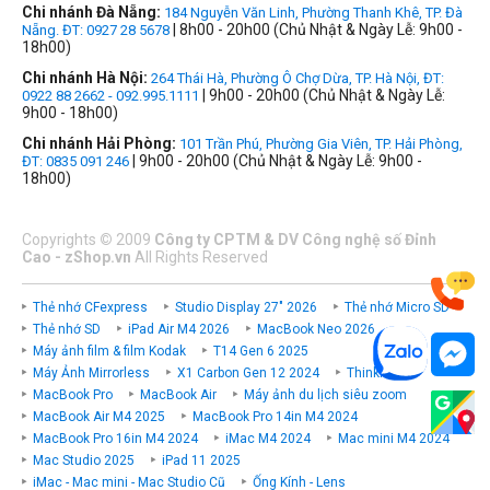
Chi nhánh Đà Nẵng:
184 Nguyễn Văn Linh, Phường Thanh Khê, TP. Đà
| 8h00 - 20h00 (Chủ Nhật & Ngày Lễ: 9h00 -
Nẵng. ĐT: 0927 28 5678
18h00)
Chi nhánh Hà Nội:
264 Thái Hà, Phường Ô Chợ Dừa, TP. Hà Nội, ĐT:
| 9h00 - 20h00 (Chủ Nhật & Ngày Lễ:
0922 88 2662 - 092.995.1111
9h00 - 18h00)
Chi nhánh Hải Phòng:
101 Trần Phú, Phường Gia Viên, TP. Hải Phòng,
| 9h00 - 20h00 (Chủ Nhật & Ngày Lễ: 9h00 -
ĐT: 0835 091 246
18h00)
Copyrights
©
2009
Công ty CPTM & DV Công nghệ số Đỉnh
Cao - zShop.vn
All Rights Reserved
Thẻ nhớ CFexpress
Studio Display 27" 2026
Thẻ nhớ Micro SD
Thẻ nhớ SD
iPad Air M4 2026
MacBook Neo 2026
Máy ảnh film & film Kodak
T14 Gen 6 2025
Máy Ảnh Mirrorless
X1 Carbon Gen 12 2024
ThinkPad P
MacBook Pro
MacBook Air
Máy ảnh du lịch siêu zoom
MacBook Air M4 2025
MacBook Pro 14in M4 2024
MacBook Pro 16in M4 2024
iMac M4 2024
Mac mini M4 2024
Mac Studio 2025
iPad 11 2025
iMac - Mac mini - Mac Studio Cũ
Ống Kính - Lens