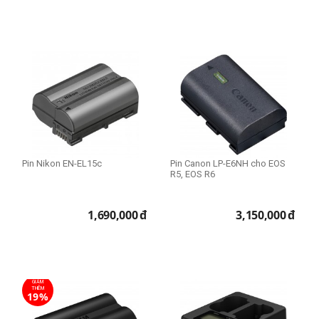
Pin Nikon EN-EL15c
Pin Canon LP-E6NH cho EOS
R5, EOS R6
1,690,000
đ
3,150,000
đ
GIẢM
THÊM
19%