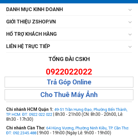
DANH MỤC KINH DOANH
GIỚI THIỆU ZSHOP.VN
HỔ TRỢ KHÁCH HÀNG
LIÊN HỆ TRỰC TIẾP
TỔNG ĐÀI CSKH
0922022022
Trả Góp Online
Cho Thuê Máy Ảnh
Chi nhánh HCM Quận 1:
49-51 Trần Hưng Đạo, Phường Bến Thành,
| 8h30 - 21h00 (CN: 8h30 - 20h00, Lễ:
TP. HCM. ĐT: 0922 022 022
8h30 - 17h30)
Chi nhánh Cần Thơ:
64 Hùng Vương, Phường Ninh Kiều, TP. Cần Thơ.
| 9h00 - 19h00 (Ngày Lễ: 9h00 - 19h00)
ĐT: 092.2345.488