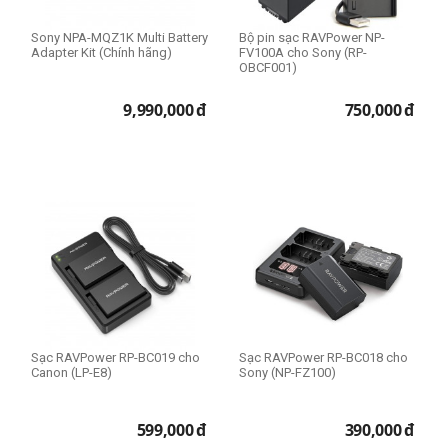
Sony NPA-MQZ1K Multi Battery
Bộ pin sạc RAVPower NP-
Adapter Kit (Chính hãng)
FV100A cho Sony (RP-
OBCF001)
9,990,000
đ
750,000
đ
Sạc RAVPower RP-BC019 cho
Sạc RAVPower RP-BC018 cho
Canon (LP-E8)
Sony (NP-FZ100)
599,000
đ
390,000
đ