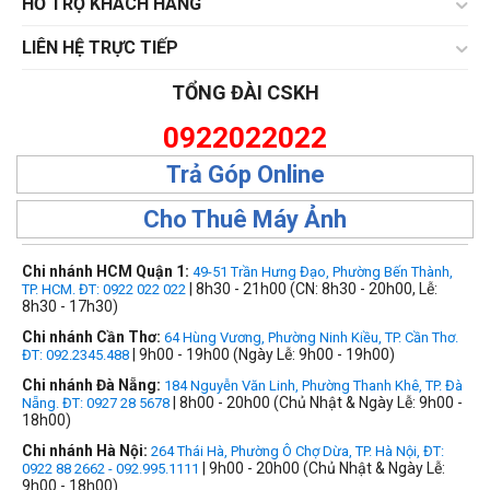
HỔ TRỢ KHÁCH HÀNG
LIÊN HỆ TRỰC TIẾP
TỔNG ĐÀI CSKH
0922022022
Trả Góp Online
Cho Thuê Máy Ảnh
Chi nhánh HCM Quận 1:
49-51 Trần Hưng Đạo, Phường Bến Thành,
| 8h30 - 21h00 (CN: 8h30 - 20h00, Lễ:
TP. HCM. ĐT: 0922 022 022
8h30 - 17h30)
Chi nhánh Cần Thơ:
64 Hùng Vương, Phường Ninh Kiều, TP. Cần Thơ.
| 9h00 - 19h00 (Ngày Lễ: 9h00 - 19h00)
ĐT: 092.2345.488
Chi nhánh Đà Nẵng:
184 Nguyễn Văn Linh, Phường Thanh Khê, TP. Đà
| 8h00 - 20h00 (Chủ Nhật & Ngày Lễ: 9h00 -
Nẵng. ĐT: 0927 28 5678
18h00)
Chi nhánh Hà Nội:
264 Thái Hà, Phường Ô Chợ Dừa, TP. Hà Nội, ĐT:
| 9h00 - 20h00 (Chủ Nhật & Ngày Lễ:
0922 88 2662 - 092.995.1111
9h00 - 18h00)