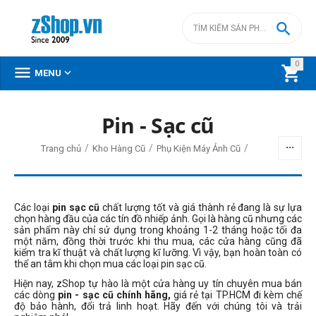

0



MENU
Pin - Sạc cũ
/
/
/
Trang chủ
Kho Hàng Cũ
Phụ Kiện Máy Ảnh Cũ
Các loại
pin sạc cũ
chất lượng tốt và giá thành rẻ đang là sự lựa
chọn hàng đầu của các tín đồ nhiếp ảnh. Gọi là hàng cũ nhưng các
sản phẩm này chỉ sử dụng trong khoảng 1-2 tháng hoặc tối đa
một năm, đồng thời trước khi thu mua, các cửa hàng cũng đã
kiểm tra kĩ thuật và chất lượng kĩ lưỡng. Vì vậy, bạn hoàn toàn có
thể an tâm khi chọn mua các loại pin sạc cũ.
Hiện nay, zShop tự hào là một cửa hàng uy tín chuyên mua bán
các dòng
pin - sạc cũ chính hãng,
giá rẻ tại TP.HCM đi kèm chế
độ bảo hành, đổi trả linh hoạt. Hãy đến với chúng tôi và trải