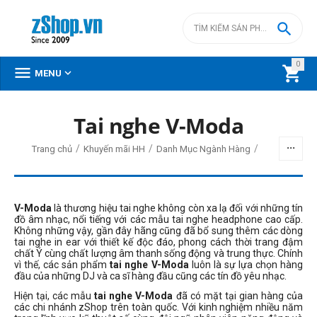

0



MENU
Tai nghe V-Moda
/
/
/
Trang chủ
Khuyến mãi HH
Danh Mục Ngành Hàng
V-Moda
là thương hiệu tai nghe không còn xa lạ đối với những tín
đồ âm nhạc, nổi tiếng với các mẫu tai nghe headphone cao cấp.
Không những vậy, gần đây hãng cũng đã bổ sung thêm các dòng
tai nghe in ear với thiết kế độc đáo, phong cách thời trang đậm
chất Ý cùng chất lượng âm thanh sống động và trung thực. Chính
vì thế, các sản phẩm
tai nghe V-Moda
luôn là sự lựa chọn hàng
đầu của những DJ và ca sĩ hàng đầu cũng các tín đồ yêu nhạc.
Hiện tại, các mẫu
tai nghe V-Moda
đã có mặt tại gian hàng của
các chi nhánh zShop trên toàn quốc. Với kinh nghiệm nhiều năm