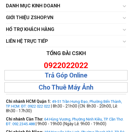
DANH MỤC KINH DOANH
GIỚI THIỆU ZSHOP.VN
HỔ TRỢ KHÁCH HÀNG
LIÊN HỆ TRỰC TIẾP
TỔNG ĐÀI CSKH
0922022022
Trả Góp Online
Cho Thuê Máy Ảnh
Chi nhánh HCM Quận 1:
49-51 Trần Hưng Đạo, Phường Bến Thành,
| 8h30 - 21h00 (CN: 8h30 - 20h00, Lễ:
TP. HCM. ĐT: 0922 022 022
8h30 - 17h30)
Chi nhánh Cần Thơ:
64 Hùng Vương, Phường Ninh Kiều, TP. Cần Thơ.
| 9h00 - 19h00 (Ngày Lễ: 9h00 - 19h00)
ĐT: 092.2345.488