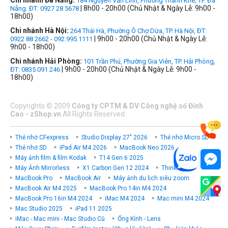
Chi nhánh Đà Nẵng:
184 Nguyễn Văn Linh, Phường Thanh Khê, TP. Đà
| 8h00 - 20h00 (Chủ Nhật & Ngày Lễ: 9h00 -
Nẵng. ĐT: 0927 28 5678
18h00)
Chi nhánh Hà Nội:
264 Thái Hà, Phường Ô Chợ Dừa, TP. Hà Nội, ĐT:
| 9h00 - 20h00 (Chủ Nhật & Ngày Lễ:
0922 88 2662 - 092.995.1111
9h00 - 18h00)
Chi nhánh Hải Phòng:
101 Trần Phú, Phường Gia Viên, TP. Hải Phòng,
| 9h00 - 20h00 (Chủ Nhật & Ngày Lễ: 9h00 -
ĐT: 0835 091 246
18h00)
Copyrights
©
2009
Công ty CPTM & DV Công nghệ số Đỉnh
Cao - zShop.vn
All Rights Reserved
Thẻ nhớ CFexpress
Studio Display 27" 2026
Thẻ nhớ Micro SD
Thẻ nhớ SD
iPad Air M4 2026
MacBook Neo 2026
Máy ảnh film & film Kodak
T14 Gen 6 2025
Máy Ảnh Mirrorless
X1 Carbon Gen 12 2024
ThinkPad P
MacBook Pro
MacBook Air
Máy ảnh du lịch siêu zoom
MacBook Air M4 2025
MacBook Pro 14in M4 2024
MacBook Pro 16in M4 2024
iMac M4 2024
Mac mini M4 2024
Mac Studio 2025
iPad 11 2025
iMac - Mac mini - Mac Studio Cũ
Ống Kính - Lens