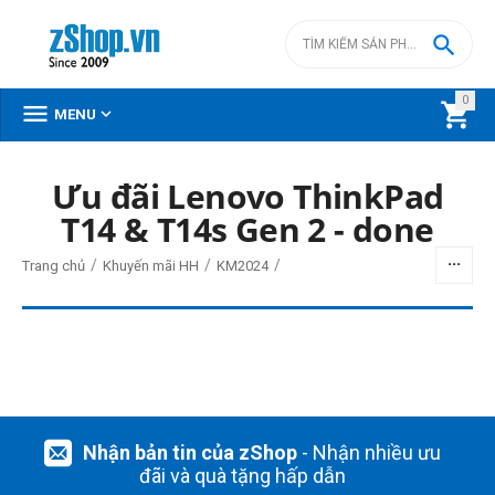

0



MENU
DANH MỤC SẢN PHẨM
Ưu đãi Lenovo ThinkPad
T14 & T14s Gen 2 - done
Menu
/
/
/
Trang chủ
Khuyến mãi HH
KM2024
Nhận bản tin của zShop
- Nhận nhiều ưu
đãi và quà tặng hấp dẫn