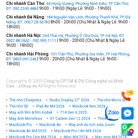
Chi nhánh Cần Thơ:
64 Hùng Vương, Phường Ninh Kiều, TP. Cần Thơ.
| 9h00 - 19h00 (Ngày Lễ: 9h00 - 19h00)
ĐT: 092.2345.488
Chi nhánh Đà Nẵng:
184 Nguyễn Văn Linh, Phường Thanh Khê, TP. Đà
| 8h00 - 20h00 (Chủ Nhật & Ngày Lễ: 9h00 -
Nẵng. ĐT: 0927 28 5678
18h00)
Chi nhánh Hà Nội:
264 Thái Hà, Phường Ô Chợ Dừa, TP. Hà Nội, ĐT:
| 9h00 - 20h00 (Chủ Nhật & Ngày Lễ:
0922 88 2662 - 092.995.1111
9h00 - 18h00)
Chi nhánh Hải Phòng:
101 Trần Phú, Phường Gia Viên, TP. Hải Phòng,
| 9h00 - 20h00 (Chủ Nhật & Ngày Lễ: 9h00 -
ĐT: 0835 091 246
18h00)
Copyrights
©
2009
Công ty CPTM & DV Công nghệ số Đỉnh
Cao - zShop.vn
All Rights Reserved
Thẻ nhớ CFexpress
Studio Display 27" 2026
Thẻ nhớ Micro SD
Thẻ nhớ SD
iPad Air M4 2026
MacBook Neo 2026
Máy ảnh film & film Kodak
T14 Gen 6 2025
Máy Ảnh Mirrorless
X1 Carbon Gen 12 2024
ThinkPad P
MacBook Pro
MacBook Air
Máy ảnh du lịch siêu zoom
MacBook Air M4 2025
MacBook Pro 14in M4 2024
MacBook Pro 16in M4 2024
iMac M4 2024
Mac mini M4 2024