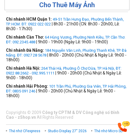
Cho Thuê Máy Ảnh
Chi nhánh HCM Quận 1:
49-51 Trần Hưng Đạo, Phường Bến Thành,
| 8h30 - 21h00 (CN: 8h30 - 20h00, Lễ:
TP. HCM. ĐT: 0922 022 022
8h30 - 17h30)
Chi nhánh Cần Thơ:
64 Hùng Vương, Phường Ninh Kiều, TP. Cần Thơ.
| 9h00 - 19h00 (Ngày Lễ: 9h00 - 19h00)
ĐT: 092.2345.488
Chi nhánh Đà Nẵng:
184 Nguyễn Văn Linh, Phường Thanh Khê, TP. Đà
| 8h00 - 20h00 (Chủ Nhật & Ngày Lễ: 9h00 -
Nẵng. ĐT: 0927 28 5678
18h00)
Chi nhánh Hà Nội:
264 Thái Hà, Phường Ô Chợ Dừa, TP. Hà Nội, ĐT:
| 9h00 - 20h00 (Chủ Nhật & Ngày Lễ:
0922 88 2662 - 092.995.1111
9h00 - 18h00)
Chi nhánh Hải Phòng:
101 Trần Phú, Phường Gia Viên, TP. Hải Phòng,
| 9h00 - 20h00 (Chủ Nhật & Ngày Lễ: 9h00 -
ĐT: 0835 091 246
18h00)
Copyrights
©
2009
Công ty CPTM & DV Công nghệ số Đỉnh
Cao - zShop.vn
All Rights Reserved
Thẻ nhớ CFexpress
Studio Display 27" 2026
Thẻ nhớ Micro SD