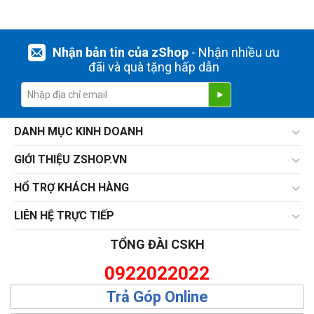
Nhận bản tin của zShop
- Nhận nhiều ưu
đãi và quà tặng hấp dẫn
DANH MỤC KINH DOANH
GIỚI THIỆU ZSHOP.VN
HỔ TRỢ KHÁCH HÀNG
LIÊN HỆ TRỰC TIẾP
TỔNG ĐÀI CSKH
0922022022
Trả Góp Online