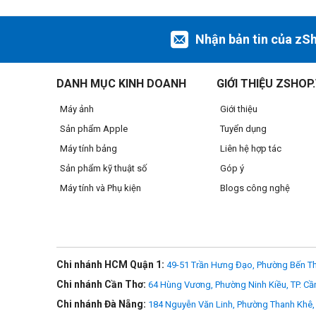
Nhận bản tin của zS
DANH MỤC KINH DOANH
GIỚI THIỆU ZSHOP
Máy ảnh
Giới thiệu
Sản phẩm Apple
Tuyển dụng
Máy tính bảng
Liên hệ hợp tác
Sản phẩm kỹ thuật số
Góp ý
Máy tính và Phụ kiện
Blogs công nghệ
Chi nhánh HCM Quận 1:
49-51 Trần Hưng Đạo, Phường Bến Th
Chi nhánh Cần Thơ:
64 Hùng Vương, Phường Ninh Kiều, TP. Cầ
Chi nhánh Đà Nẵng:
184 Nguyễn Văn Linh, Phường Thanh Khê, 