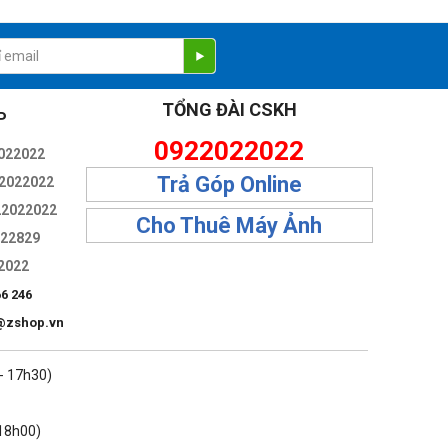
TỔNG ĐÀI CSKH
P
0922022022
022022
Trả Góp Online
2022022
22022022
Cho Thuê Máy Ảnh
322829
2022
66 246
@zshop.vn
 - 17h30)
 18h00)