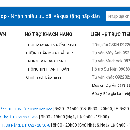
hop
- Nhận nhiều ưu đãi và quà tặng hấp dẫn
.VN
HỔ TRỢ KHÁCH HÀNG
LIÊN HỆ TRỰC TIẾ
Tổng đài CSKH
0922
THUÊ MÁY ẢNH VÀ ỐNG KÍNH
Tư vấn Máy Ảnh
092
HƯỚNG DẪN MUA TRẢ GÓP
Tư vấn Macbook
09
TRUNG TÂM BẢO HÀNH
Hỗ trợ Sự Kiện
0908
THÔNG TIN THANH TOÁN
Tư vấn khác
092202
Chính sách bảo hành
Mua sỉ - Dự Án
0972 6
Góp ý, Báo giá
Lamvt
| 8h30 - 21h00 (CN: 8h30 - 20h00, Lễ: 8h30
ành, TP. HCM. ĐT: 0922 022 022
| 9h00 - 19h00 (Ngày Lễ: 9h00 - 19h00)
n Thơ. ĐT: 092.2345.488
| 8h00 - 20h00 (Chủ Nhật & Ngày Lễ: 9h00 -
TP. Đà Nẵng. ĐT: 0927 28 5678