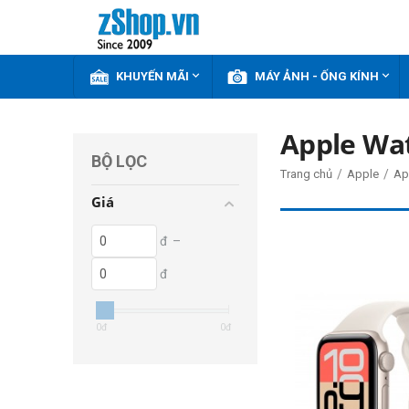


KHUYẾN MÃI
MÁY ẢNH - ỐNG KÍNH
Apple Wat
BỘ LỌC
/
/
Trang chủ
Apple
Ap
Giá
đ
–
đ
0
đ
0
đ