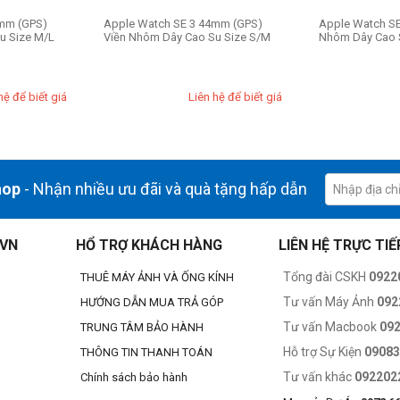
mm (GPS)
Apple Watch SE 3 44mm (GPS)
Apple Watch SE
u Size M/L
Viền Nhôm Dây Cao Su Size S/M
Nhôm Dây Cao 
hệ để biết giá
Liên hệ để biết giá
hop
- Nhận nhiều ưu đãi và quà tặng hấp dẫn
.VN
HỔ TRỢ KHÁCH HÀNG
LIÊN HỆ TRỰC TIẾ
Tổng đài CSKH
0922
THUÊ MÁY ẢNH VÀ ỐNG KÍNH
Tư vấn Máy Ảnh
092
HƯỚNG DẪN MUA TRẢ GÓP
Tư vấn Macbook
09
TRUNG TÂM BẢO HÀNH
Hỗ trợ Sự Kiện
0908
THÔNG TIN THANH TOÁN
Tư vấn khác
092202
Chính sách bảo hành