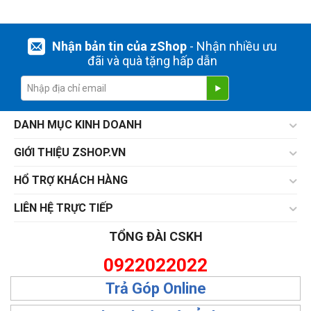
Nhận bản tin của zShop
- Nhận nhiều ưu
đãi và quà tặng hấp dẫn
DANH MỤC KINH DOANH
GIỚI THIỆU ZSHOP.VN
HỔ TRỢ KHÁCH HÀNG
LIÊN HỆ TRỰC TIẾP
TỔNG ĐÀI CSKH
0922022022
Trả Góp Online