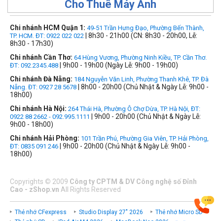
Cho Thuê Máy Ảnh
Chi nhánh HCM Quận 1:
49-51 Trần Hưng Đạo, Phường Bến Thành,
| 8h30 - 21h00 (CN: 8h30 - 20h00, Lễ:
TP. HCM. ĐT: 0922 022 022
8h30 - 17h30)
Chi nhánh Cần Thơ:
64 Hùng Vương, Phường Ninh Kiều, TP. Cần Thơ.
| 9h00 - 19h00 (Ngày Lễ: 9h00 - 19h00)
ĐT: 092.2345.488
Chi nhánh Đà Nẵng:
184 Nguyễn Văn Linh, Phường Thanh Khê, TP. Đà
| 8h00 - 20h00 (Chủ Nhật & Ngày Lễ: 9h00 -
Nẵng. ĐT: 0927 28 5678
18h00)
Chi nhánh Hà Nội:
264 Thái Hà, Phường Ô Chợ Dừa, TP. Hà Nội, ĐT:
| 9h00 - 20h00 (Chủ Nhật & Ngày Lễ:
0922 88 2662 - 092.995.1111
9h00 - 18h00)
Chi nhánh Hải Phòng:
101 Trần Phú, Phường Gia Viên, TP. Hải Phòng,
| 9h00 - 20h00 (Chủ Nhật & Ngày Lễ: 9h00 -
ĐT: 0835 091 246
18h00)
Copyrights
©
2009
Công ty CPTM & DV Công nghệ số Đỉnh
Cao - zShop.vn
All Rights Reserved
Thẻ nhớ CFexpress
Studio Display 27" 2026
Thẻ nhớ Micro SD