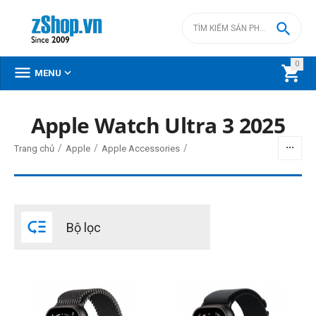

0



MENU
Apple Watch Ultra 3 2025
BỘ LỌC
/
/
/
Trang chủ
Apple
Apple Accessories
Giá
đ
–
đ

Bộ lọc
0
đ
0
đ