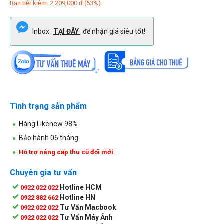
Bạn tiết kiệm:
2,209,000
đ
(
53
%)
Inbox
TẠI ĐÂY
để nhận giá siêu tốt!
Tình trạng sản phẩm
Hàng Likenew 98%
Bảo hành 06 tháng
Hỗ trợ nâng cấp thu cũ đổi mới
Chuyên gia tư vấn
Hotline HCM
0922 022 022
Hotline HN
0922 882 662
Tư Vấn Macbook
0922 022 022
Tư Vấn Máy Ảnh
0922 022 022