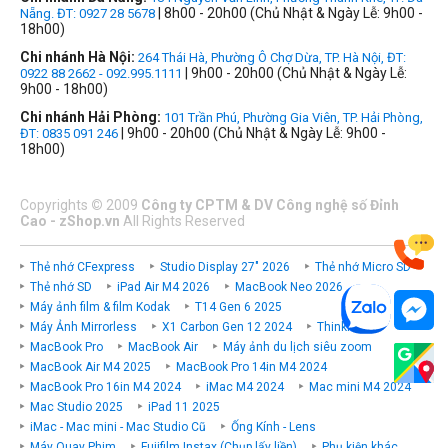
| 8h00 - 20h00 (Chủ Nhật & Ngày Lễ: 9h00 -
Nẵng. ĐT: 0927 28 5678
18h00)
Chi nhánh Hà Nội:
264 Thái Hà, Phường Ô Chợ Dừa, TP. Hà Nội, ĐT:
| 9h00 - 20h00 (Chủ Nhật & Ngày Lễ:
0922 88 2662 - 092.995.1111
9h00 - 18h00)
Chi nhánh Hải Phòng:
101 Trần Phú, Phường Gia Viên, TP. Hải Phòng,
| 9h00 - 20h00 (Chủ Nhật & Ngày Lễ: 9h00 -
ĐT: 0835 091 246
18h00)
Copyrights
©
2009
Công ty CPTM & DV Công nghệ số Đỉnh
Cao - zShop.vn
All Rights Reserved
Thẻ nhớ CFexpress
Studio Display 27" 2026
Thẻ nhớ Micro SD
Thẻ nhớ SD
iPad Air M4 2026
MacBook Neo 2026
Máy ảnh film & film Kodak
T14 Gen 6 2025
Máy Ảnh Mirrorless
X1 Carbon Gen 12 2024
ThinkPad P
MacBook Pro
MacBook Air
Máy ảnh du lịch siêu zoom
MacBook Air M4 2025
MacBook Pro 14in M4 2024
MacBook Pro 16in M4 2024
iMac M4 2024
Mac mini M4 2024
Mac Studio 2025
iPad 11 2025
iMac - Mac mini - Mac Studio Cũ
Ống Kính - Lens
Máy Quay Phim
Fujifilm Instax (Chụp lấy liền)
Phụ kiện khác