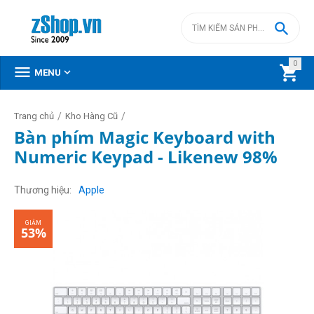

0



MENU
/
/
Trang chủ
Kho Hàng Cũ
Bàn phím Magic Keyboard with
Numeric Keypad - Likenew 98%
GIẢM
53%
Thương hiệu
Apple