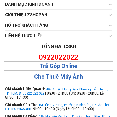
DANH MỤC KINH DOANH
GIỚI THIỆU ZSHOP.VN
HỔ TRỢ KHÁCH HÀNG
LIÊN HỆ TRỰC TIẾP
TỔNG ĐÀI CSKH
0922022022
Trả Góp Online
Cho Thuê Máy Ảnh
Chi nhánh HCM Quận 1:
49-51 Trần Hưng Đạo, Phường Bến Thành,
| 8h30 - 21h00 (CN: 8h30 - 20h00, Lễ:
TP. HCM. ĐT: 0922 022 022
8h30 - 17h30)
Chi nhánh Cần Thơ:
64 Hùng Vương, Phường Ninh Kiều, TP. Cần Thơ.
| 9h00 - 19h00 (Ngày Lễ: 9h00 - 19h00)
ĐT: 092.2345.488
Chi nhánh Đà Nẵng:
184 Nguyễn Văn Linh, Phường Thanh Khê, TP. Đà