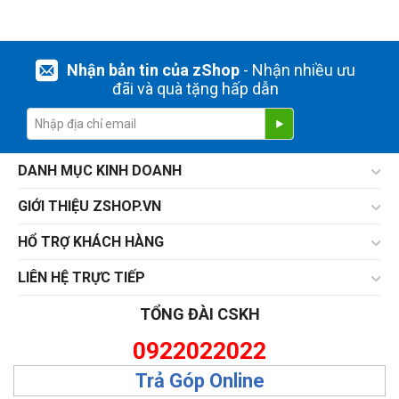
Nhận bản tin của zShop
- Nhận nhiều ưu
đãi và quà tặng hấp dẫn
DANH MỤC KINH DOANH
GIỚI THIỆU ZSHOP.VN
HỔ TRỢ KHÁCH HÀNG
LIÊN HỆ TRỰC TIẾP
TỔNG ĐÀI CSKH
0922022022
Trả Góp Online