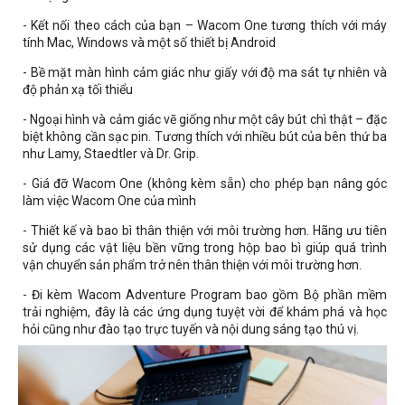
- Kết nối theo cách của bạn – Wacom One tương thích với máy
tính Mac, Windows và một số thiết bị Android
- Bề mặt màn hình cảm giác như giấy với độ ma sát tự nhiên và
độ phản xạ tối thiểu
- Ngoại hình và cảm giác vẽ giống như một cây bút chì thật – đặc
biệt không cần sạc pin. Tương thích với nhiều bút của bên thứ ba
như Lamy, Staedtler và Dr. Grip.
- Giá đỡ Wacom One (không kèm sẵn) cho phép bạn nâng góc
làm việc Wacom One của mình
- Thiết kế và bao bì thân thiện với môi trường hơn. Hãng ưu tiên
sử dụng các vật liệu bền vững trong hộp bao bì giúp quá trình
vận chuyển sản phẩm trở nên thân thiện với môi trường hơn.
- Đi kèm Wacom Adventure Program bao gồm Bộ phần mềm
trải nghiệm, đây là các ứng dụng tuyệt vời để khám phá và học
hỏi cũng như đào tạo trực tuyến và nội dung sáng tạo thú vị.