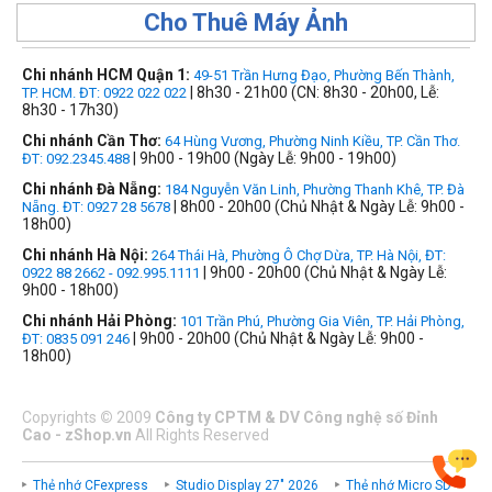
Cho Thuê Máy Ảnh
Chi nhánh HCM Quận 1:
49-51 Trần Hưng Đạo, Phường Bến Thành,
| 8h30 - 21h00 (CN: 8h30 - 20h00, Lễ:
TP. HCM. ĐT: 0922 022 022
8h30 - 17h30)
Chi nhánh Cần Thơ:
64 Hùng Vương, Phường Ninh Kiều, TP. Cần Thơ.
| 9h00 - 19h00 (Ngày Lễ: 9h00 - 19h00)
ĐT: 092.2345.488
Chi nhánh Đà Nẵng:
184 Nguyễn Văn Linh, Phường Thanh Khê, TP. Đà
| 8h00 - 20h00 (Chủ Nhật & Ngày Lễ: 9h00 -
Nẵng. ĐT: 0927 28 5678
18h00)
Chi nhánh Hà Nội:
264 Thái Hà, Phường Ô Chợ Dừa, TP. Hà Nội, ĐT:
| 9h00 - 20h00 (Chủ Nhật & Ngày Lễ:
0922 88 2662 - 092.995.1111
9h00 - 18h00)
Chi nhánh Hải Phòng:
101 Trần Phú, Phường Gia Viên, TP. Hải Phòng,
| 9h00 - 20h00 (Chủ Nhật & Ngày Lễ: 9h00 -
ĐT: 0835 091 246
18h00)
Copyrights
©
2009
Công ty CPTM & DV Công nghệ số Đỉnh
Cao - zShop.vn
All Rights Reserved
Thẻ nhớ CFexpress
Studio Display 27" 2026
Thẻ nhớ Micro SD