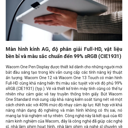
Màn hình kính AG, độ phân giải Full-HD, vật liệu
bền bỉ và màu sắc chuẩn đến 99% sRGB (CIE1931)
Wacom One Pen Display được thiết kế dành cho những người mới
bắt đầu sáng tạo trong khi vẫn cung cấp các tính năng kỹ thuật
ấn tượng. Wacom One 12 và Wacom One 13 Touch có màn hình
Full-HD cùng khả năng hiển thị màu sắc tuyệt vời với độ phủ 99%
sRGB (CIE1931) (typ.). Vẽ và thiết kế trên máy tính cũng có thể tự
nhiên như cảm giác vẽ tay truyền thống trên giấy. Bút Wacom
One Standard mới cung cấp khả năng kiểm soát từng nét vẽ một
cách chính xác với 4096 mức độ nhạy cảm áp lực. Kết hợp với khả
năng nhận dạng độ nghiêng và màn hình không có thị sai, nó
mang lại trải nghiệm vẽ tự nhiên. Công nghệ này là kết quả của 40
năm kinh nghiệm của Wacom, đây là công nghệ đã giúp các nghệ
sĩ, nhà làm phim hoạt hình, nhà làm phim và nghệ sĩ chuyên về