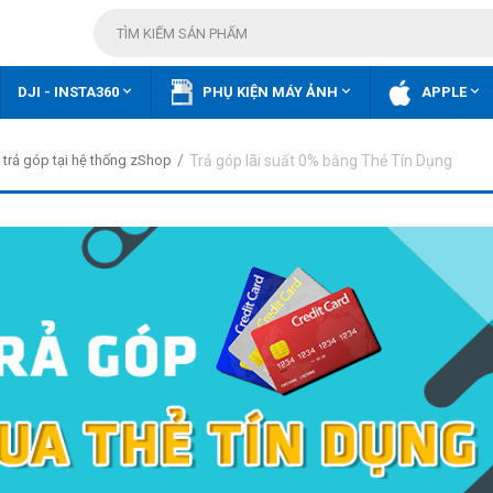



DJI - INSTA360
PHỤ KIỆN MÁY ẢNH
APPLE
/
Trả góp lãi suất 0% bằng Thẻ Tín Dụng
trả góp tại hệ thống zShop