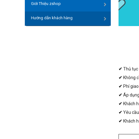
Giới Thiệu zshop
Hướng dẫn khách hàng
✔
Thủ tục
✔
Không c
✔
Phí giao
✔
Áp dụng 
✔
Khách h
✔
Yêu cầu
✔
Khách hà