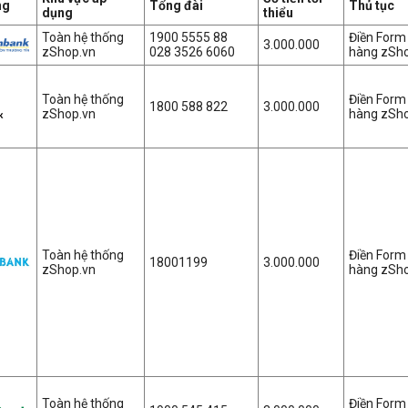
ng
Tổng đài
Thủ tục
dụng
thiểu
Toàn hệ thống
1900 5555 88
Điền Form
3.000.000
zShop.vn
028 3526 6060
hàng zSh
Toàn hệ thống
Điền For
1800 588 822
3.000.000
zShop.vn
hàng zSh
Toàn hệ thống
Điền For
18001199
3.000.000
zShop.vn
hàng zSh
Toàn hệ thống
Điền For