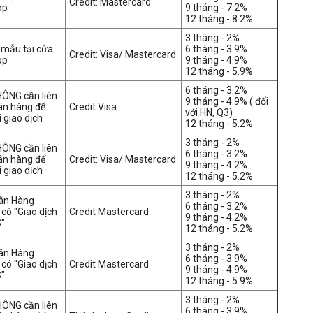
Credit: Mastercard
op
9 tháng - 7.2%
12 tháng - 8.2%
3 tháng - 2%
m mẫu
tại cửa
6 tháng - 3.9%
Credit: Visa/ Mastercard
op
9 tháng - 4.9%
12 tháng - 5.9%
6 tháng - 3.2%
HÔNG cần liên
9 tháng - 4.9% ( đối
ân hàng để
Credit Visa
với HN, Q3)
 giao dịch
12 tháng - 5.2%
3 tháng - 2%
HÔNG cần liên
6 tháng - 3.2%
ân hàng để
Credit: Visa/ Mastercard
9 tháng - 4.2%
 giao dịch
12 tháng - 5.2%
3 tháng - 2%
gân Hàng
6 tháng - 3.2%
có "Giao dịch
Credit Mastercard
9 tháng - 4.2%
"
12 tháng - 5.2%
3 tháng - 2%
gân Hàng
6 tháng - 3.9%
có "Giao dịch
Credit Mastercard
9 tháng - 4.9%
"
12 tháng - 5.9%
3 tháng - 2%
HÔNG cần liên
6 tháng - 3.9%