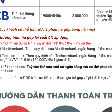
Chủ thẻ K
Toàn hệ thống
1900545486
3.000.000
hệ đến Ng
zShop.vn
chuyển đổi
Quý khách có thể trả trước 1 phần trả góp bằng tiền mặt
trình trả góp lãi suất 0% áp dụng
 mới thì áp dụng: Phí chuyển đổi hình thức thẻ + Phí cà thẻ
ới Maritimebank: Theo quy định của Maritimebank, ngân hàng sẽ thu chủ th
ới Techcombank: Theo quy định của Techcombank,
ngân hàng sẽ thu chủ 
ao gồm VAT, tối thiểu 150.000VNĐ/1 giao dịch).
t thẻ thanh toán: Tuỳ vào thẻ của một số ngân hàng mà có thể phát si
anh toán
c thanh toán: mPOS trừ trực tiếp (phí tham gia trả góp và phí dịch vụ) v