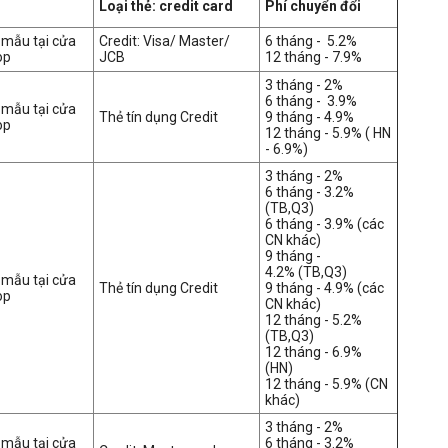
Loại thẻ: credit card
Phí chuyển đổi
 mẫu tại cửa
Credit: Visa/ Master/
6 tháng - 5.2%
op
JCB
12 tháng - 7.9%
3 tháng - 2%
6 tháng - 3.9%
m mẫu
tại cửa
Thẻ tín dụng Credit
9 tháng - 4.9%
op
12 tháng - 5.9% ( HN
- 6.9%)
3 tháng - 2%
6 tháng - 3.2%
(TB,Q3)
6 tháng - 3.9% (các
CN khác)
9 tháng -
4.2% (TB,Q3)
m mẫu
tại cửa
Thẻ tín dụng Credit
9 tháng - 4.9% (các
op
CN khác)
12 tháng - 5.2%
(TB,Q3)
12 tháng - 6.9%
(HN)
12 tháng - 5.9% (CN
khác)
3 tháng - 2%
m mẫu
tại cửa
6 tháng - 3.2%