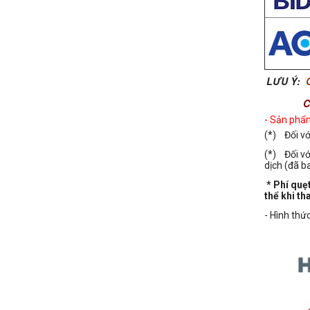
LƯU Ý:
Chương 
- Sản phẩm
(*)
Đối v
(*)
Đối v
dịch (đã b
* Phí quẹ
thể khi th
- Hình thứ