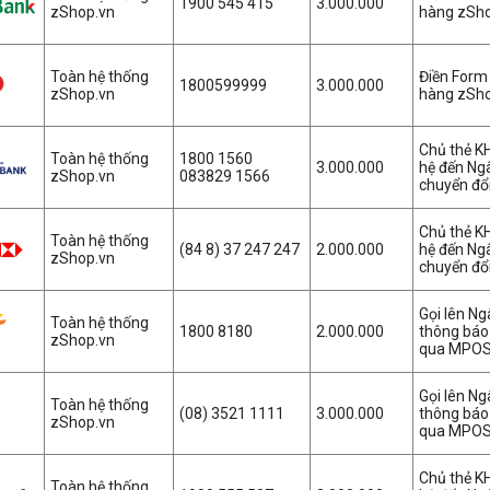
1900 545 415
3.000.000
zShop.vn
hàng zSh
Toàn hệ thống
Điền For
1800599999
3.000.000
zShop.vn
hàng zSh
Chủ thẻ K
Toàn hệ thống
1800 1560
3.000.000
hệ đến Ng
zShop.vn
083829 1566
chuyển đổi
Chủ thẻ K
Toàn hệ thống
(84 8) 37 247 247
2.000.000
hệ đến Ng
zShop.vn
chuyển đổi
Gọi lên N
Toàn hệ thống
1800 8180
2.000.000
thông báo 
zShop.vn
qua MPOS
Gọi lên N
Toàn hệ thống
(08) 3521 1111
3.000.000
thông báo 
zShop.vn
qua MPOS
Chủ thẻ K
Toàn hệ thống