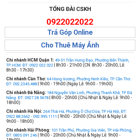
TỔNG ĐÀI CSKH
0922022022
Trả Góp Online
Cho Thuê Máy Ảnh
Chi nhánh HCM Quận 1:
49-51 Trần Hưng Đạo, Phường Bến Thành,
| 8h30 - 21h00 (CN: 8h30 - 20h00, Lễ:
TP. HCM. ĐT: 0922 022 022
8h30 - 17h30)
Chi nhánh Cần Thơ:
64 Hùng Vương, Phường Ninh Kiều, TP. Cần Thơ.
| 9h00 - 19h00 (Ngày Lễ: 9h00 - 19h00)
ĐT: 092.2345.488
Chi nhánh Đà Nẵng:
184 Nguyễn Văn Linh, Phường Thanh Khê, TP. Đà
| 8h00 - 20h00 (Chủ Nhật & Ngày Lễ: 9h00 -
Nẵng. ĐT: 0927 28 5678
18h00)
Chi nhánh Hà Nội:
264 Thái Hà, Phường Ô Chợ Dừa, TP. Hà Nội, ĐT:
| 9h00 - 20h00 (Chủ Nhật & Ngày Lễ:
0922 88 2662 - 092.995.1111
9h00 - 18h00)
Chi nhánh Hải Phòng:
101 Trần Phú, Phường Gia Viên, TP. Hải Phòng,
| 9h00 - 20h00 (Chủ Nhật & Ngày Lễ: 9h00 -
ĐT: 0835 091 246