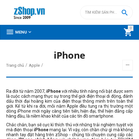

0



MENU
DANH MỤC SẢN PHẨM
iPhone
Menu
/
/
Trang chủ
Apple
Ra đời từ năm 2007,
iPhone
với nhiều tính năng nổi bật được xem
BỘ LỌC
là cuộc cách mạng thực sự trong thế giới điện thoại di động, đánh
dấu thời đại hoàng kim của điện thoại thông minh trên toàn thế
giới. Kế từ khi ra đời, mỗi năm Apple đều tung ra thị trường một
Giá
dòng iPhone mới ngày càng tiên tiến, hiện đại, thể hiện đẳng cấp
hàng đầu, là niềm khao khát của các tín đồ smartphone.
đ
–
đ
Chắc chắn, bạn sẽ cực kì thích thú với những trải nghiệm tuyệt vời
mà điện thoại
iPhone
mang lại. Vì vậy, còn chần chừ gì mà không
nhanh tay đặt hàng trên zShop - chúng tôi chuyên cung cấp các
0
đ
60590000
đ