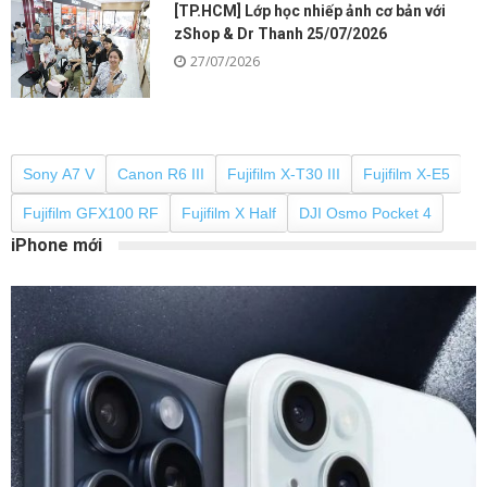
[TP.HCM] Lớp học nhiếp ảnh cơ bản với
zShop & Dr Thanh 25/07/2026
27/07/2026
Sony A7 V
Canon R6 III
Fujifilm X-T30 III
Fujifilm X-E5
Fujifilm GFX100 RF
Fujifilm X Half
DJI Osmo Pocket 4
iPhone mới