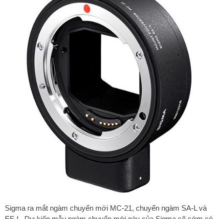
Sigma ra mắt ngàm chuyển mới MC-21, chuyển ngàm SA-L và
EF-L. Dự kiến mẫu ngàm chuyển mới này của Sigma sẽ sớm có