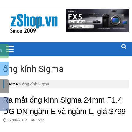
Trang chủ zShop
BLOGS CÁC
SẢN PHẨM
CÔNG
ãi
NGHỆ
ống kính Sigma
ZSHOP.VN
Home
>
ống kính Sigma
Ra mắt ống kính Sigma 24mm F1.4
DG DN ngàm E và ngàm L, giá $799
09/08/2022
1602