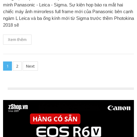
minh Panasonic - Leica - Sigma. Sự kiện họp báo ra mắt hai
chiếc máy ảnh mirrorless full frame mới của Panasonic bên cạnh
ngàm L Leica và ba ống kính mới từ Sigma trước thềm Photokina
2018 sẽ
Xem thêm
1
2
Next
Posts
navigation