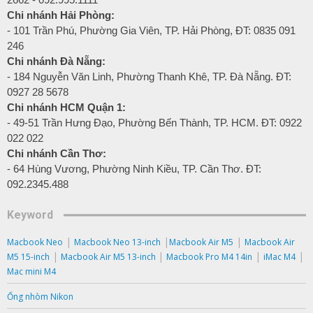
Chi nhánh Hải Phòng:
- 101 Trần Phú, Phường Gia Viên, TP. Hải Phòng, ĐT: 0835 091
246
Chi nhánh Đà Nẵng:
- 184 Nguyễn Văn Linh, Phường Thanh Khê, TP. Đà Nẵng. ĐT:
0927 28 5678
Chi nhánh HCM Quận 1:
- 49-51 Trần Hưng Đạo, Phường Bến Thành, TP. HCM. ĐT: 0922
022 022
Chi nhánh Cần Thơ:
- 64 Hùng Vương, Phường Ninh Kiều, TP. Cần Thơ. ĐT:
092.2345.488
Keyword
|
|
|
Macbook Neo
Macbook Neo 13-inch
Macbook Air M5
Macbook Air
|
|
|
|
M5 15-inch
Macbook Air M5 13-inch
Macbook Pro M4 14in
iMac M4
Mac mini M4
Ống nhòm Nikon