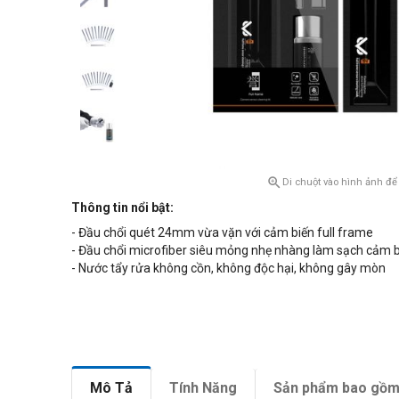

Di chuột vào hình ảnh để
Thông tin nổi bật:
- Đầu chổi quét 24mm vừa vặn với cảm biến full frame
- Đầu chổi microfiber siêu mỏng nhẹ nhàng làm sạch cảm 
- Nước tẩy rửa không cồn, không độc hại, không gây mòn
Mô Tả
Tính Năng
Sản phẩm bao gồ