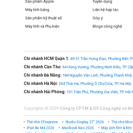
Sản phẩm Apple
Tuyển dụng
Máy tính bảng
Liên hệ hợp tác
Sản phẩm kỹ thuật số
Góp ý
Máy tính và Phụ kiện
Blogs công nghệ
Chi nhánh HCM Quận 1:
49-51 Trần Hưng Đạo, Phường Bến Th
Chi nhánh Cần Thơ:
64 Hùng Vương, Phường Ninh Kiều, TP. Cầ
Chi nhánh Đà Nẵng:
184 Nguyễn Văn Linh, Phường Thanh Khê, 
Chi nhánh Hà Nội:
264 Thái Hà, Phường Ô Chợ Dừa, TP. Hà Nội,
Chi nhánh Hải Phòng:
101 Trần Phú, Phường Gia Viên, TP. Hải
Copyrights
©
2009
Công ty CPTM & DV Công nghệ số Đỉ
Thẻ nhớ CFexpress
Studio Display 27" 2026
Thẻ nhớ Micr
iPad Air M4 2026
MacBook Neo 2026
Máy ảnh film & film