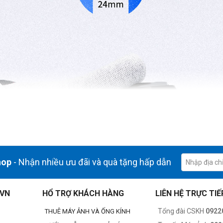
hop
- Nhận nhiều ưu đãi và quà tặng hấp dẫn
.VN
HỔ TRỢ KHÁCH HÀNG
LIÊN HỆ TRỰC TIẾ
Tổng đài CSKH
0922
THUÊ MÁY ẢNH VÀ ỐNG KÍNH