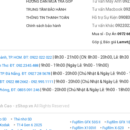
Tư vấn Máy Ảnh
092
HƯỚNG DẪN MUA TRẢ GÓP
Tư vấn Macbook
09
TRUNG TÂM BẢO HÀNH
Hỗ trợ Sự Kiện
0908
THÔNG TIN THANH TOÁN
Tư vấn khác
092202
Chính sách bảo hành
Mua sỉ - Dự Án
0972 6
Góp ý, Báo giá
Lamvt
| 8h30 - 21h00 (CN: 8h30 - 20h00, Lễ: 8h30
ành, TP. HCM. ĐT: 0922 022 022
| 9h00 - 19h00 (Ngày Lễ: 9h00 - 19h00)
n Thơ. ĐT: 092.2345.488
| 8h00 - 20h00 (Chủ Nhật & Ngày Lễ: 9h00 -
TP. Đà Nẵng. ĐT: 0927 28 5678
| 9h00 - 20h00 (Chủ Nhật & Ngày Lễ: 9h00 
 ĐT: 0922 88 2662 - 092.995.1111
| 9h00 - 20h00 (Chủ Nhật & Ngày Lễ: 9h00 - 18h00
 Phòng, ĐT: 0835 091 246
nh Cao - zShop.vn
All Rights Reserved
o SD
Thẻ nhớ SD
Fujifilm GFX 50S II
Fujifilm GFX 1
 Kodak
T14 Gen 6 2025
Fujifilm X100VI
Fujifilm X-S20