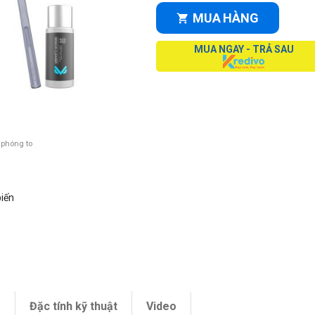
MUA HÀNG
MUA NGAY - TRẢ SAU
 phóng to
biến
m
Đặc tính kỹ thuật
Video