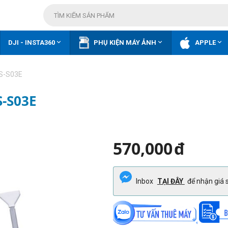



DJI - INSTA360
PHỤ KIỆN MÁY ẢNH
APPLE
VS-S03E
S-S03E
570,000
đ
Inbox
TẠI ĐÂY
để nhận giá s