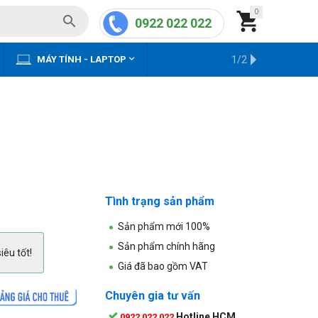
0


0922 022 022


MÁY TÍNH - LAPTOP
KHO HÀNG CŨ
1/2
Tình trạng sản phẩm
Sản phẩm mới 100%
Sản phẩm chính hãng
iêu tốt!
Giá đã bao gồm VAT
Chuyên gia tư vấn
Hotline HCM
0922 022 022