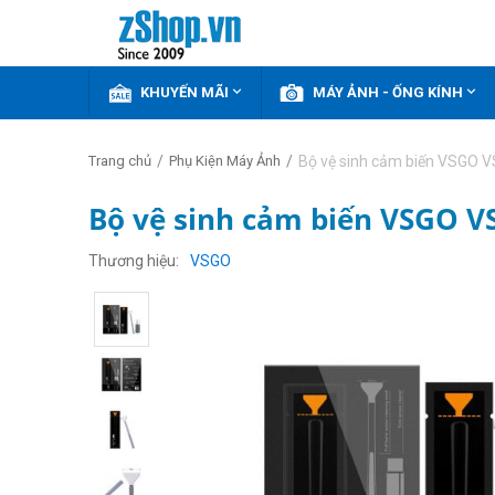


KHUYẾN MÃI
MÁY ẢNH - ỐNG KÍNH
/
/
Bộ vệ sinh cảm biến VSGO 
Trang chủ
Phụ Kiện Máy Ảnh
Bộ vệ sinh cảm biến VSGO V
Thương hiệu
VSGO