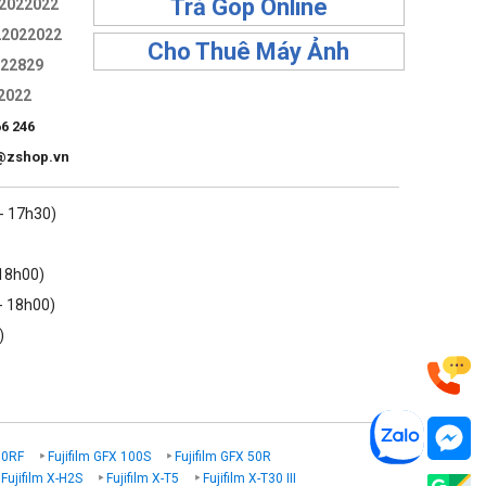
Trả Góp Online
2022022
22022022
Cho Thuê Máy Ảnh
322829
2022
66 246
@zshop.vn
 - 17h30)
 18h00)
- 18h00)
)
00RF
Fujifilm GFX 100S
Fujifilm GFX 50R
Fujifilm X-H2S
Fujifilm X-T5
Fujifilm X-T30 III