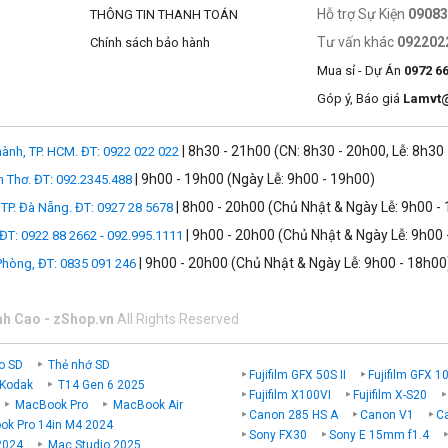
Hỗ trợ Sự Kiện
0908
THÔNG TIN THANH TOÁN
Tư vấn khác
092202
Chính sách bảo hành
Mua sỉ - Dự Án
0972 6
Góp ý, Báo giá
Lamvt
| 8h30 - 21h00 (CN: 8h30 - 20h00, Lễ: 8h30
ành, TP. HCM. ĐT: 0922 022 022
| 9h00 - 19h00 (Ngày Lễ: 9h00 - 19h00)
n Thơ. ĐT: 092.2345.488
| 8h00 - 20h00 (Chủ Nhật & Ngày Lễ: 9h00 -
TP. Đà Nẵng. ĐT: 0927 28 5678
| 9h00 - 20h00 (Chủ Nhật & Ngày Lễ: 9h00 
 ĐT: 0922 88 2662 - 092.995.1111
| 9h00 - 20h00 (Chủ Nhật & Ngày Lễ: 9h00 - 18h00
 Phòng, ĐT: 0835 091 246
nh Cao - zShop.vn
All Rights Reserved
o SD
Thẻ nhớ SD
Fujifilm GFX 50S II
Fujifilm GFX 1
 Kodak
T14 Gen 6 2025
Fujifilm X100VI
Fujifilm X-S20
MacBook Pro
MacBook Air
Canon 285 HS A
Canon V1
C
k Pro 14in M4 2024
Sony FX30
Sony E 15mm f1.4
2024
Mac Studio 2025