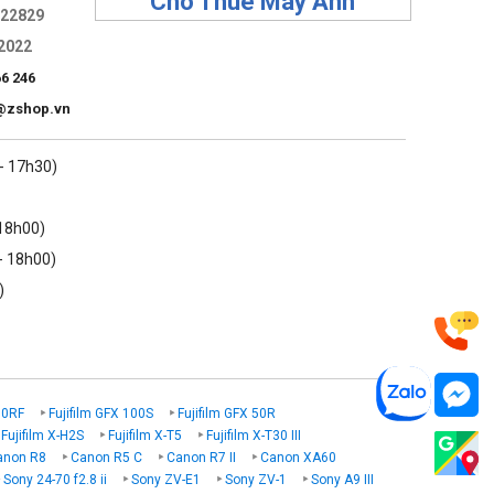
Cho Thuê Máy Ảnh
322829
2022
66 246
@zshop.vn
 - 17h30)
 18h00)
- 18h00)
)
00RF
Fujifilm GFX 100S
Fujifilm GFX 50R
Fujifilm X-H2S
Fujifilm X-T5
Fujifilm X-T30 III
anon R8
Canon R5 C
Canon R7 II
Canon XA60
Sony 24-70 f2.8 ii
Sony ZV-E1
Sony ZV-1
Sony A9 III