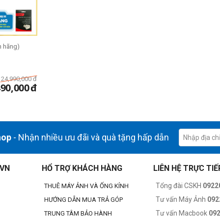
h hãng)
24,990,000
đ
490,000
đ
hop
- Nhận nhiều ưu đãi và quà tặng hấp dẫn
.VN
HỔ TRỢ KHÁCH HÀNG
LIÊN HỆ TRỰC TIẾ
Tổng đài CSKH
0922
THUÊ MÁY ẢNH VÀ ỐNG KÍNH
Tư vấn Máy Ảnh
092
HƯỚNG DẪN MUA TRẢ GÓP
Tư vấn Macbook
09
TRUNG TÂM BẢO HÀNH