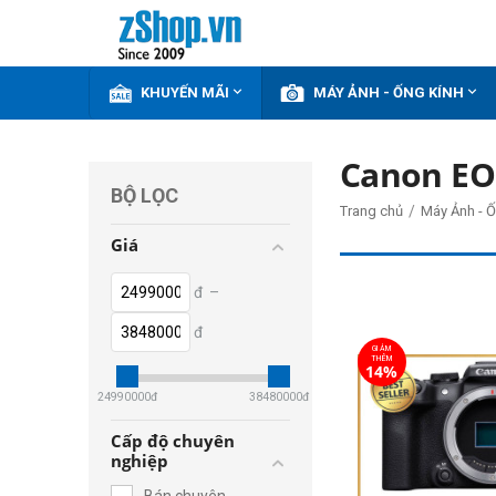


KHUYẾN MÃI
MÁY ẢNH - ỐNG KÍNH
Canon EO
BỘ LỌC
/
Trang chủ
Máy Ảnh - Ố
Giá
đ
–
đ
GIẢM
THÊM
14%
24990000
đ
38480000
đ
Cấp độ chuyên
nghiệp