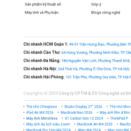
Sản phẩm kỹ thuật số
Góp ý
Máy tính và Phụ kiện
Blogs công nghệ
Chi nhánh HCM Quận 1:
49-51 Trần Hưng Đạo, Phường Bến Th
Chi nhánh Cần Thơ:
64 Hùng Vương, Phường Ninh Kiều, TP. Cầ
Chi nhánh Đà Nẵng:
184 Nguyễn Văn Linh, Phường Thanh Khê, 
Chi nhánh Hà Nội:
264 Thái Hà, Phường Ô Chợ Dừa, TP. Hà Nội,
Chi nhánh Hải Phòng:
101 Trần Phú, Phường Gia Viên, TP. Hải
Copyrights
©
2009
Công ty CPTM & DV Công nghệ số Đỉ
Thẻ nhớ CFexpress
Studio Display 27" 2026
Thẻ nhớ Micr
iPad Air M4 2026
MacBook Neo 2026
Máy ảnh film & film
Máy Ảnh Mirrorless
X1 Carbon Gen 12 2024
ThinkPad P
Máy ảnh du lịch siêu zoom
MacBook Air M4 2025
MacBoo
MacBook Pro 16in M4 2024
iMac M4 2024
Mac mini M4 