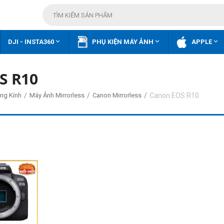



DJI - INSTA360
PHỤ KIỆN MÁY ẢNH
APPLE
S R10
/
/
/
Canon EOS R10
ng Kính
Máy Ảnh Mirrorless
Canon Mirrorless