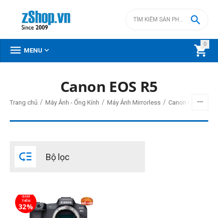

0



MENU
Canon EOS R5
BỘ LỌC
/
/
/
Trang chủ
Máy Ảnh - Ống Kính
Máy Ảnh Mirrorless
Canon Mirrorless
Giá
đ
–
đ

Bộ lọc
93990000
đ
142990000
đ
Cấp độ chuyên nghiệp
GIẢM
Chuyên nghiệp
THÊM
32%