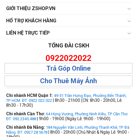
GIỚI THIỆU ZSHOP.VN
HỔ TRỢ KHÁCH HÀNG
LIÊN HỆ TRỰC TIẾP
TỔNG ĐÀI CSKH
0922022022
Trả Góp Online
Cho Thuê Máy Ảnh
Chi nhánh HCM Quận 1:
49-51 Trần Hưng Đạo, Phường Bến Thành,
| 8h30 - 21h00 (CN: 8h30 - 20h00, Lễ:
TP. HCM. ĐT: 0922 022 022
8h30 - 17h30)
Chi nhánh Cần Thơ:
64 Hùng Vương, Phường Ninh Kiều, TP. Cần Thơ.
| 9h00 - 19h00 (Ngày Lễ: 9h00 - 19h00)
ĐT: 092.2345.488
Chi nhánh Đà Nẵng:
184 Nguyễn Văn Linh, Phường Thanh Khê, TP. Đà
| 8h00 - 20h00 (Chủ Nhật & Ngày Lễ: 9h00 -
Nẵng. ĐT: 0927 28 5678