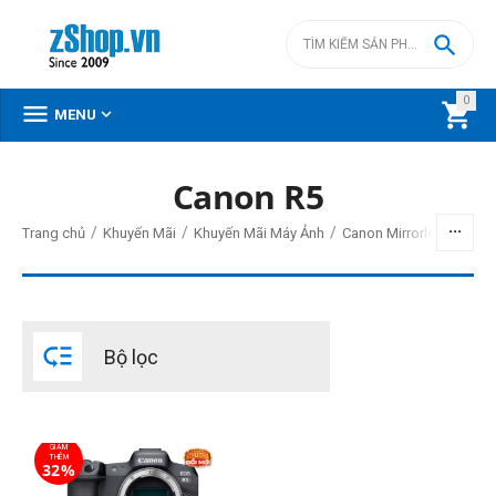

0



MENU
Canon R5
BỘ LỌC
/
/
/
Trang chủ
Khuyến Mãi
Khuyến Mãi Máy Ảnh
Canon Mirrorless Giảm 
Giá
đ
–
đ

Bộ lọc
93990000
đ
142990000
đ
Cấp độ chuyên nghiệp
GIẢM
Chuyên nghiệp
THÊM
32%