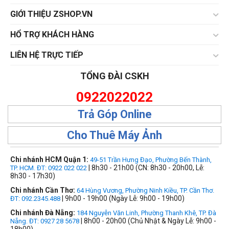
GIỚI THIỆU ZSHOP.VN
HỔ TRỢ KHÁCH HÀNG
LIÊN HỆ TRỰC TIẾP
TỔNG ĐÀI CSKH
0922022022
Trả Góp Online
Cho Thuê Máy Ảnh
Chi nhánh HCM Quận 1:
49-51 Trần Hưng Đạo, Phường Bến Thành,
| 8h30 - 21h00 (CN: 8h30 - 20h00, Lễ:
TP. HCM. ĐT: 0922 022 022
8h30 - 17h30)
Chi nhánh Cần Thơ:
64 Hùng Vương, Phường Ninh Kiều, TP. Cần Thơ.
| 9h00 - 19h00 (Ngày Lễ: 9h00 - 19h00)
ĐT: 092.2345.488
Chi nhánh Đà Nẵng:
184 Nguyễn Văn Linh, Phường Thanh Khê, TP. Đà
| 8h00 - 20h00 (Chủ Nhật & Ngày Lễ: 9h00 -
Nẵng. ĐT: 0927 28 5678