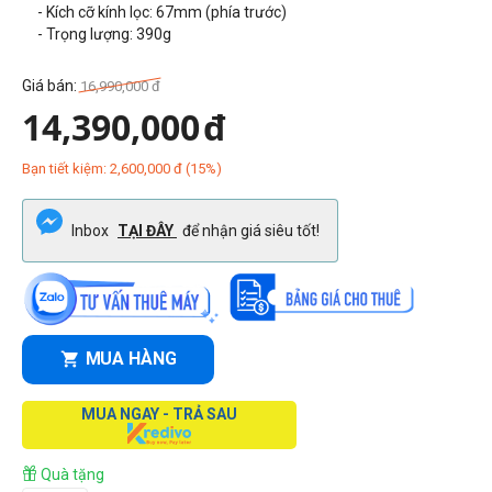
- Kích cỡ kính lọc: 67mm (phía trước)
- Trọng lượng: 390g
Giá bán:
16,990,000
đ
14,390,000
đ
Bạn tiết kiệm:
2,600,000
đ
(
15
%)
Inbox
TẠI ĐÂY
để nhận giá siêu tốt!
MUA HÀNG
MUA NGAY - TRẢ SAU
Quà tặng