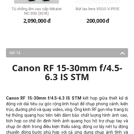
Tủ chống ẩm cao cấp Nikatei
Bút lau lens VSGO V-P01E
NC-30S (30 lít)
2,090,000
đ
200,000
đ
Mô Tả
Canon RF 15-30mm f/4.5-
6.3 IS STM
Canon RF 15-30mm f/4.5-6.3 IS STM
kết hợp giữa thiết kế di
động với dải tiêu cự góc rộng linh hoạt để chụp phong cảnh, kiến
trúc, đường phố và quay video, vlog. Ống kính RF gọn nhẹ trang bị
hệ thống quang học tiên tiến đảm bảo chất lượng hình ảnh cao,
tích hợp cơ chế ổn định hình ảnh quang học hỗ trợ chụp tay và
chụp ổn định trong điều kiện thiếu sáng, động cơ lấy nét tự động
chuyển động bước phù hợp với cả ứng dụng chụp ảnh tĩnh và