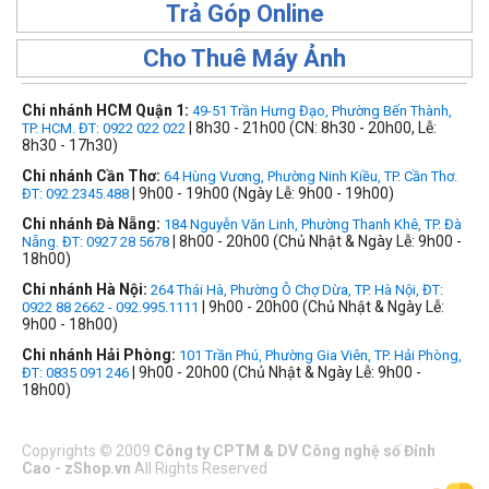
Trả Góp Online
Cho Thuê Máy Ảnh
Chi nhánh HCM Quận 1:
49-51 Trần Hưng Đạo, Phường Bến Thành,
| 8h30 - 21h00 (CN: 8h30 - 20h00, Lễ:
TP. HCM. ĐT: 0922 022 022
8h30 - 17h30)
Chi nhánh Cần Thơ:
64 Hùng Vương, Phường Ninh Kiều, TP. Cần Thơ.
| 9h00 - 19h00 (Ngày Lễ: 9h00 - 19h00)
ĐT: 092.2345.488
Chi nhánh Đà Nẵng:
184 Nguyễn Văn Linh, Phường Thanh Khê, TP. Đà
| 8h00 - 20h00 (Chủ Nhật & Ngày Lễ: 9h00 -
Nẵng. ĐT: 0927 28 5678
18h00)
Chi nhánh Hà Nội:
264 Thái Hà, Phường Ô Chợ Dừa, TP. Hà Nội, ĐT:
| 9h00 - 20h00 (Chủ Nhật & Ngày Lễ:
0922 88 2662 - 092.995.1111
9h00 - 18h00)
Chi nhánh Hải Phòng:
101 Trần Phú, Phường Gia Viên, TP. Hải Phòng,
| 9h00 - 20h00 (Chủ Nhật & Ngày Lễ: 9h00 -
ĐT: 0835 091 246
18h00)
Copyrights
©
2009
Công ty CPTM & DV Công nghệ số Đỉnh
Cao - zShop.vn
All Rights Reserved