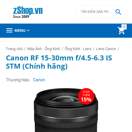

0



MENU
/
/
/
/
Trang chủ
Máy Ảnh - Ống Kính
Ống Kính - Lens
Lens Canon
Canon RF 15-30mm f/4.5-6.3 IS
STM (Chính hãng)
GIẢM
THÊM
15%
Thương hiệu
Canon