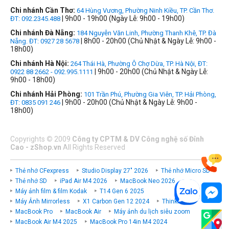
Chi nhánh Cần Thơ:
64 Hùng Vương, Phường Ninh Kiều, TP. Cần Thơ.
| 9h00 - 19h00 (Ngày Lễ: 9h00 - 19h00)
ĐT: 092.2345.488
Chi nhánh Đà Nẵng:
184 Nguyễn Văn Linh, Phường Thanh Khê, TP. Đà
| 8h00 - 20h00 (Chủ Nhật & Ngày Lễ: 9h00 -
Nẵng. ĐT: 0927 28 5678
18h00)
Chi nhánh Hà Nội:
264 Thái Hà, Phường Ô Chợ Dừa, TP. Hà Nội, ĐT:
| 9h00 - 20h00 (Chủ Nhật & Ngày Lễ:
0922 88 2662 - 092.995.1111
9h00 - 18h00)
Chi nhánh Hải Phòng:
101 Trần Phú, Phường Gia Viên, TP. Hải Phòng,
| 9h00 - 20h00 (Chủ Nhật & Ngày Lễ: 9h00 -
ĐT: 0835 091 246
18h00)
Copyrights
©
2009
Công ty CPTM & DV Công nghệ số Đỉnh
Cao - zShop.vn
All Rights Reserved
Thẻ nhớ CFexpress
Studio Display 27" 2026
Thẻ nhớ Micro SD
Thẻ nhớ SD
iPad Air M4 2026
MacBook Neo 2026
Máy ảnh film & film Kodak
T14 Gen 6 2025
Máy Ảnh Mirrorless
X1 Carbon Gen 12 2024
ThinkPad P
MacBook Pro
MacBook Air
Máy ảnh du lịch siêu zoom
MacBook Air M4 2025
MacBook Pro 14in M4 2024