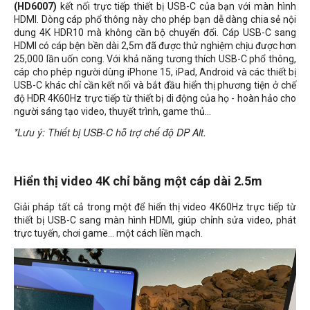
(HD6007)
kết nối trực tiếp thiết bị USB-C của bạn với màn hình
HDMI. Dòng cáp phổ thông này cho phép bạn dễ dàng chia sẻ nội
dung 4K HDR10 mà không cần bộ chuyển đổi. Cáp USB-C sang
HDMI có cáp bện bền dài 2,5m đã được thử nghiệm chịu được hơn
25,000 lần uốn cong. Với khả năng tương thích USB-C phổ thông,
cáp cho phép người dùng iPhone 15, iPad, Android và các thiết bị
USB-C khác chỉ cần kết nối và bắt đầu hiển thị phương tiện ở chế
độ HDR 4K60Hz trực tiếp từ thiết bị di động của họ - hoàn hảo cho
người sáng tạo video, thuyết trình, game thủ...
*Lưu ý: Thiết bị USB-C hỗ trợ chế độ DP Alt.
Hiển thị video 4K chỉ bằng một cáp dài 2.5m
Giải pháp tất cả trong một để hiển thị video 4K60Hz trực tiếp từ
thiết bị USB-C sang màn hình HDMI, giúp chỉnh sửa video, phát
trực tuyến, chơi game... một cách liền mạch.