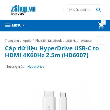

0



MENU
/
/
/
/
Trang chủ
Apple
Phụ Kiện MacBook
USB Hub - Adapter - Cable
Cáp dữ liệu HyperDrive USB-C to
HDMI 4K60Hz 2.5m (HD6007)
Thương hiệu
HyperDrive