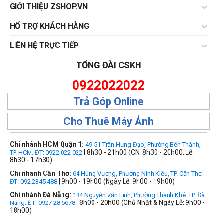
GIỚI THIỆU ZSHOP.VN
HỔ TRỢ KHÁCH HÀNG
LIÊN HỆ TRỰC TIẾP
TỔNG ĐÀI CSKH
0922022022
Trả Góp Online
Cho Thuê Máy Ảnh
Chi nhánh HCM Quận 1:
49-51 Trần Hưng Đạo, Phường Bến Thành,
| 8h30 - 21h00 (CN: 8h30 - 20h00, Lễ:
TP. HCM. ĐT: 0922 022 022
8h30 - 17h30)
Chi nhánh Cần Thơ:
64 Hùng Vương, Phường Ninh Kiều, TP. Cần Thơ.
| 9h00 - 19h00 (Ngày Lễ: 9h00 - 19h00)
ĐT: 092.2345.488
Chi nhánh Đà Nẵng:
184 Nguyễn Văn Linh, Phường Thanh Khê, TP. Đà
| 8h00 - 20h00 (Chủ Nhật & Ngày Lễ: 9h00 -
Nẵng. ĐT: 0927 28 5678
18h00)