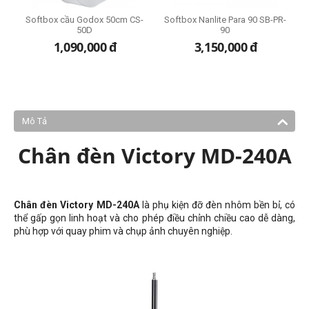
-
Softbox cầu Godox 50cm CS-
Softbox Nanlite Para 90 SB-PR-
S
50D
90
1,090,000
đ
3,150,000
đ
Mô Tả
Chân đèn Victory MD-240A
Chân đèn Victory MD-240A
là phụ kiện đỡ đèn nhôm bền bỉ, có
thể gấp gọn linh hoạt và cho phép điều chỉnh chiều cao dễ dàng,
phù hợp với quay phim và chụp ảnh chuyên nghiệp.