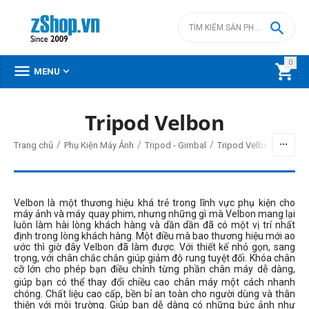

0



MENU
Tripod Velbon
BỘ LỌC
/
/
/
Trang chủ
Phụ Kiện Máy Ảnh
Tripod - Gimbal
Tripod Velbon
Giá
đ
–
đ
Velbon là một thương hiệu khá trẻ trong lĩnh vực phụ kiện cho
máy ảnh và máy quay phim, nhưng những gì mà Velbon mang lại
luôn làm hài lòng khách hàng và dần dần đã có một vị trí nhất
định trong lòng khách hàng. Một điều mà bao thương hiệu mới ao
1270000
đ
9110000
đ
ước thì giờ đây Velbon đã làm được. Với thiết kế nhỏ gọn, sang
trọng, với chân chắc chắn giúp giảm độ rung tuyệt đối. Khóa chân
Trọng lượng
cỡ lớn cho phép bạn điều chỉnh từng phần chân máy dễ dàng,
giúp bạn có thể thay đổi chiều cao chân máy một cách nhanh
1kg - 2kg
chóng. Chất liệu cao cấp, bền bỉ an toàn cho người dùng và thân
thiện với môi trường. Giúp bạn dễ dàng có những bức ảnh như