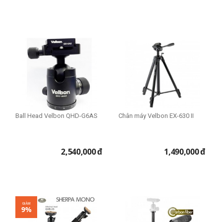
Ball Head Velbon QHD-G6AS
Chân máy Velbon EX-630 II
2,540,000
đ
1,490,000
đ
GIẢM
9%