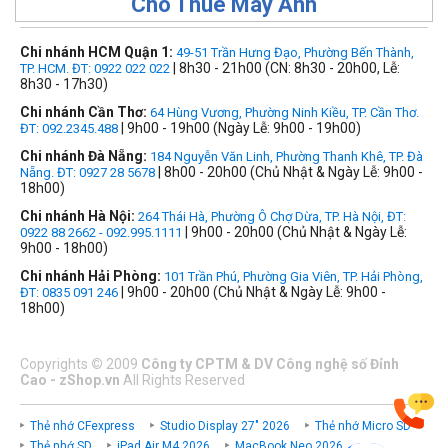
Cho Thuê Máy Ảnh
Chi nhánh HCM Quận 1:
49-51 Trần Hưng Đạo, Phường Bến Thành,
| 8h30 - 21h00 (CN: 8h30 - 20h00, Lễ:
TP. HCM. ĐT: 0922 022 022
8h30 - 17h30)
Chi nhánh Cần Thơ:
64 Hùng Vương, Phường Ninh Kiều, TP. Cần Thơ.
| 9h00 - 19h00 (Ngày Lễ: 9h00 - 19h00)
ĐT: 092.2345.488
Chi nhánh Đà Nẵng:
184 Nguyễn Văn Linh, Phường Thanh Khê, TP. Đà
| 8h00 - 20h00 (Chủ Nhật & Ngày Lễ: 9h00 -
Nẵng. ĐT: 0927 28 5678
18h00)
Chi nhánh Hà Nội:
264 Thái Hà, Phường Ô Chợ Dừa, TP. Hà Nội, ĐT:
| 9h00 - 20h00 (Chủ Nhật & Ngày Lễ:
0922 88 2662 - 092.995.1111
9h00 - 18h00)
Chi nhánh Hải Phòng:
101 Trần Phú, Phường Gia Viên, TP. Hải Phòng,
| 9h00 - 20h00 (Chủ Nhật & Ngày Lễ: 9h00 -
ĐT: 0835 091 246
18h00)
Copyrights
©
2009
Công ty CPTM & DV Công nghệ số Đỉnh
Cao - zShop.vn
All Rights Reserved
Thẻ nhớ CFexpress
Studio Display 27" 2026
Thẻ nhớ Micro SD
Thẻ nhớ SD
iPad Air M4 2026
MacBook Neo 2026