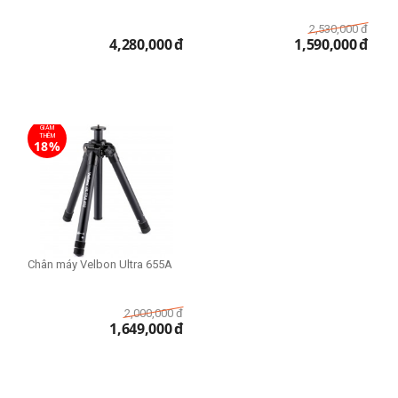
2,530,000
đ
4,280,000
đ
1,590,000
đ
GIẢM
THÊM
18%
Chân máy Velbon Ultra 655A
2,000,000
đ
1,649,000
đ