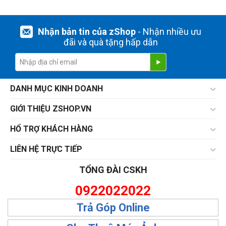
Nhận bản tin của zShop
- Nhận nhiều ưu
đãi và quà tặng hấp dẫn
DANH MỤC KINH DOANH
GIỚI THIỆU ZSHOP.VN
HỔ TRỢ KHÁCH HÀNG
LIÊN HỆ TRỰC TIẾP
TỔNG ĐÀI CSKH
0922022022
Trả Góp Online