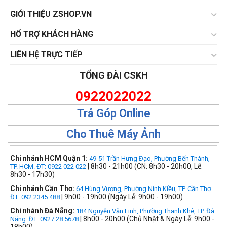
GIỚI THIỆU ZSHOP.VN
HỔ TRỢ KHÁCH HÀNG
LIÊN HỆ TRỰC TIẾP
TỔNG ĐÀI CSKH
0922022022
Trả Góp Online
Cho Thuê Máy Ảnh
Chi nhánh HCM Quận 1:
49-51 Trần Hưng Đạo, Phường Bến Thành,
| 8h30 - 21h00 (CN: 8h30 - 20h00, Lễ:
TP. HCM. ĐT: 0922 022 022
8h30 - 17h30)
Chi nhánh Cần Thơ:
64 Hùng Vương, Phường Ninh Kiều, TP. Cần Thơ.
| 9h00 - 19h00 (Ngày Lễ: 9h00 - 19h00)
ĐT: 092.2345.488
Chi nhánh Đà Nẵng:
184 Nguyễn Văn Linh, Phường Thanh Khê, TP. Đà
| 8h00 - 20h00 (Chủ Nhật & Ngày Lễ: 9h00 -
Nẵng. ĐT: 0927 28 5678