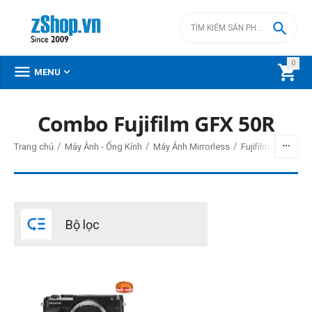

0



MENU
Combo Fujifilm GFX 50R
BỘ LỌC
/
/
/
Trang chủ
Máy Ảnh - Ống Kính
Máy Ảnh Mirrorless
Fujifilm Mirrorless
Giá
đ
–
đ

Bộ lọc
86000000
đ
86000000
đ
Cấp độ chuyên nghiệp
Chuyên nghiệp