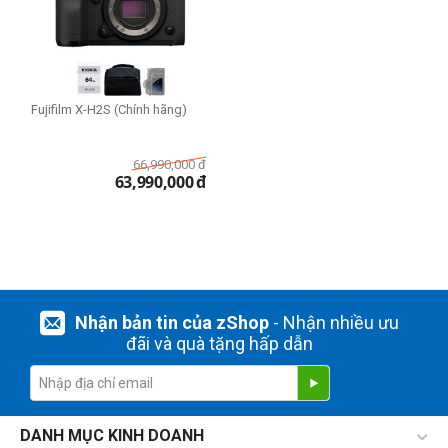
Fujifilm X-H2S (Chính hãng)
66,990,000
đ
63,990,000
đ
Nhận bản tin của zShop
- Nhận nhiều ưu
đãi và quà tặng hấp dẫn
DANH MỤC KINH DOANH