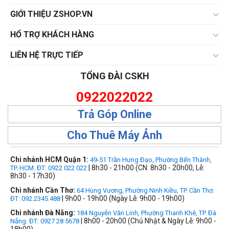
GIỚI THIỆU ZSHOP.VN
HỔ TRỢ KHÁCH HÀNG
LIÊN HỆ TRỰC TIẾP
TỔNG ĐÀI CSKH
0922022022
Trả Góp Online
Cho Thuê Máy Ảnh
Chi nhánh HCM Quận 1:
49-51 Trần Hưng Đạo, Phường Bến Thành,
| 8h30 - 21h00 (CN: 8h30 - 20h00, Lễ:
TP. HCM. ĐT: 0922 022 022
8h30 - 17h30)
Chi nhánh Cần Thơ:
64 Hùng Vương, Phường Ninh Kiều, TP. Cần Thơ.
| 9h00 - 19h00 (Ngày Lễ: 9h00 - 19h00)
ĐT: 092.2345.488
Chi nhánh Đà Nẵng:
184 Nguyễn Văn Linh, Phường Thanh Khê, TP. Đà
| 8h00 - 20h00 (Chủ Nhật & Ngày Lễ: 9h00 -
Nẵng. ĐT: 0927 28 5678