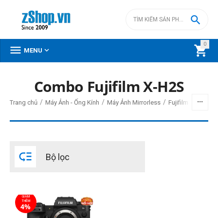

0



MENU
Combo Fujifilm X-H2S
BỘ LỌC
/
/
/
Trang chủ
Máy Ảnh - Ống Kính
Máy Ảnh Mirrorless
Fujifilm Mirrorless
Giá
đ
–
đ

Bộ lọc
66990000
đ
82480000
đ
Cấp độ chuyên nghiệp
GIẢM
Bán chuyên
THÊM
4%