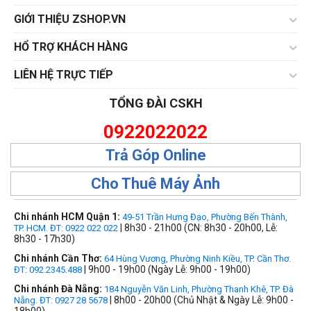
GIỚI THIỆU ZSHOP.VN
HỔ TRỢ KHÁCH HÀNG
LIÊN HỆ TRỰC TIẾP
TỔNG ĐÀI CSKH
0922022022
Trả Góp Online
Cho Thuê Máy Ảnh
Chi nhánh HCM Quận 1:
49-51 Trần Hưng Đạo, Phường Bến Thành,
| 8h30 - 21h00 (CN: 8h30 - 20h00, Lễ:
TP. HCM. ĐT: 0922 022 022
8h30 - 17h30)
Chi nhánh Cần Thơ:
64 Hùng Vương, Phường Ninh Kiều, TP. Cần Thơ.
| 9h00 - 19h00 (Ngày Lễ: 9h00 - 19h00)
ĐT: 092.2345.488
Chi nhánh Đà Nẵng:
184 Nguyễn Văn Linh, Phường Thanh Khê, TP. Đà
| 8h00 - 20h00 (Chủ Nhật & Ngày Lễ: 9h00 -
Nẵng. ĐT: 0927 28 5678