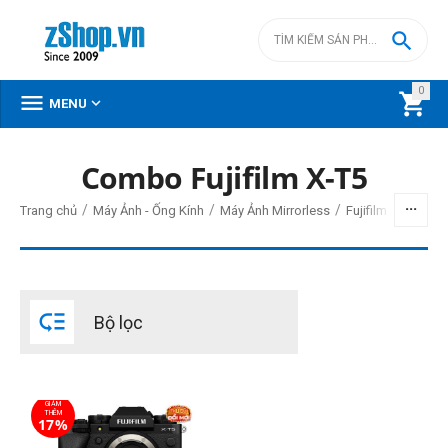

0



MENU
Combo Fujifilm X-T5
BỘ LỌC
/
/
/
Trang chủ
Máy Ảnh - Ống Kính
Máy Ảnh Mirrorless
Fujifilm Mirrorless
Giá
đ
–
đ

Bộ lọc
46990000
đ
63480000
đ
Cấp độ chuyên nghiệp
GIẢM
Bán chuyên
THÊM
17%