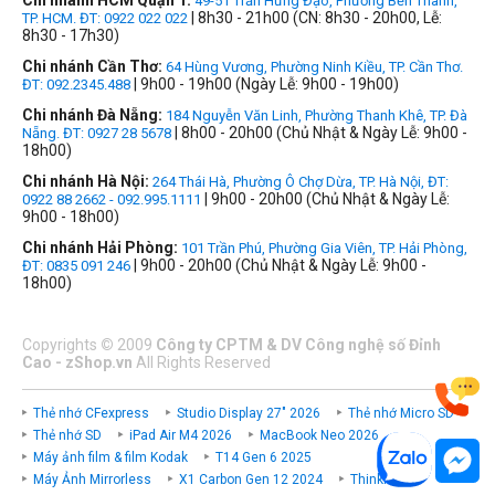
Chi nhánh HCM Quận 1:
49-51 Trần Hưng Đạo, Phường Bến Thành,
| 8h30 - 21h00 (CN: 8h30 - 20h00, Lễ:
TP. HCM. ĐT: 0922 022 022
8h30 - 17h30)
Chi nhánh Cần Thơ:
64 Hùng Vương, Phường Ninh Kiều, TP. Cần Thơ.
| 9h00 - 19h00 (Ngày Lễ: 9h00 - 19h00)
ĐT: 092.2345.488
Chi nhánh Đà Nẵng:
184 Nguyễn Văn Linh, Phường Thanh Khê, TP. Đà
| 8h00 - 20h00 (Chủ Nhật & Ngày Lễ: 9h00 -
Nẵng. ĐT: 0927 28 5678
18h00)
Chi nhánh Hà Nội:
264 Thái Hà, Phường Ô Chợ Dừa, TP. Hà Nội, ĐT:
| 9h00 - 20h00 (Chủ Nhật & Ngày Lễ:
0922 88 2662 - 092.995.1111
9h00 - 18h00)
Chi nhánh Hải Phòng:
101 Trần Phú, Phường Gia Viên, TP. Hải Phòng,
| 9h00 - 20h00 (Chủ Nhật & Ngày Lễ: 9h00 -
ĐT: 0835 091 246
18h00)
Copyrights
©
2009
Công ty CPTM & DV Công nghệ số Đỉnh
Cao - zShop.vn
All Rights Reserved
Thẻ nhớ CFexpress
Studio Display 27" 2026
Thẻ nhớ Micro SD
Thẻ nhớ SD
iPad Air M4 2026
MacBook Neo 2026
Máy ảnh film & film Kodak
T14 Gen 6 2025
Máy Ảnh Mirrorless
X1 Carbon Gen 12 2024
ThinkPad P