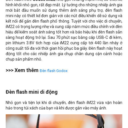
hình khối nhỏ gọn, rất đẹp mắt. Lý tưởng cho những nhiếp ảnh gia
mới bắt đầu muốn sử dụng thêm ánh sáng phụ trợ, đèn flash
mini này có thiết kế đơn giản với các nút điều khiển dễ sử dụng và
kết nối đế gắn đèn flash phổ thông. Tuyệt vời cho việc di chuyển,
iM22 có trọng lượng nhẹ và cung cấp năm mức điều chỉnh với đèn
hiệu để kiểm soát ánh sáng tốt hơn và báo hiệu khi đèn flash sẵn
sàng hoạt động trở lại. Sau 70 phút sạc bằng cáp USB-C đi kèm,
pin lithium 3.8V tích hợp của iM22 cung cấp tới 440 lần nháy ở
công suất tối đa với thời gian hồi phục ba giây. Đèn flash này hoạt
động tốt cho các nhiếp ảnh gia chụp chân dung cận cảnh hoặc
chụp sản phẩm nhỏ.
>>> Xem thêm
Đèn flash Godox
Đèn flash mini di động
Nhỏ gọn và tiện lợi khi di chuyển, đèn flash iM22 vừa vặn hoàn
hảo trong túi xách của bạn và khi được gắn vào máy ảnh.