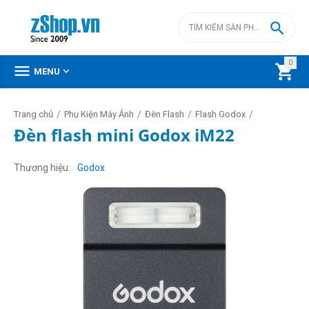

0



MENU
/
/
/
/
Trang chủ
Phụ Kiện Máy Ảnh
Đèn Flash
Flash Godox
Đèn flash mini Godox iM22
Thương hiệu
Godox