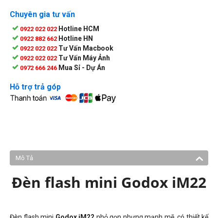
Chuyên gia tư vấn
Hotline HCM
0922 022 022
Hotline HN
0922 882 662
Tư Vấn Macbook
0922 022 022
Tư Vấn Máy Ảnh
0922 022 022
Mua Sỉ - Dự Án
0972 666 246
Hỗ trợ trả góp
Mô Tả
Đèn flash mini Godox iM22
Đèn flash mini
Godox iM22
nhỏ gọn nhưng mạnh mẽ, có thiết kế