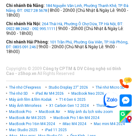
Chi nhánh Đà Nẵng:
184 Nguyễn Văn Linh, Phường Thanh Khê, TP. Đà
| 8h00 - 20h00 (Chủ Nhật & Ngày Lễ: 9h00 -
Nẵng. ĐT: 0927 28 5678
18h00)
Chi nhánh Hà Nội:
264 Thái Hà, Phường Ô Chợ Dừa, TP. Hà Nội, ĐT:
| 9h00 - 20h00 (Chủ Nhật & Ngày Lễ:
0922 88 2662 - 092.995.1111
9h00 - 18h00)
Chi nhánh Hải Phòng:
101 Trần Phú, Phường Gia Viên, TP. Hải Phòng,
| 9h00 - 20h00 (Chủ Nhật & Ngày Lễ: 9h00 -
ĐT: 0835 091 246
18h00)
Copyrights
©
2009
Công ty CPTM & DV Công nghệ số Đỉnh
Cao - zShop.vn
All Rights Reserved
Thẻ nhớ CFexpress
Studio Display 27" 2026
Thẻ nhớ Micro SD
Thẻ nhớ SD
iPad Air M4 2026
MacBook Neo 2026
Máy ảnh film & film Kodak
T14 Gen 6 2025
Máy Ảnh Mirrorless
X1 Carbon Gen 12 2024
ThinkPad P
MacBook Pro
MacBook Air
Máy ảnh du lịch siêu zoom
MacBook Air M4 2025
MacBook Pro 14in M4 2024
MacBook Pro 16in M4 2024
iMac M4 2024
Mac mini M4 2024
Mac Studio 2025
iPad 11 2025