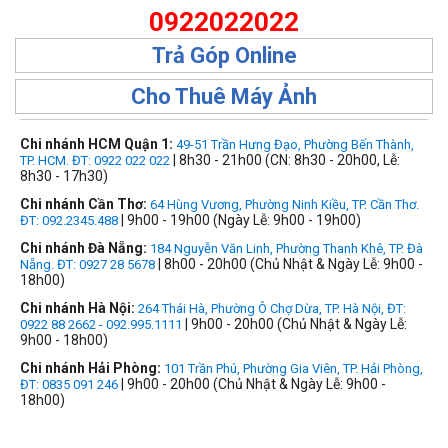
0922022022
Trả Góp Online
Cho Thuê Máy Ảnh
Chi nhánh HCM Quận 1:
49-51 Trần Hưng Đạo, Phường Bến Thành,
| 8h30 - 21h00 (CN: 8h30 - 20h00, Lễ:
TP. HCM. ĐT: 0922 022 022
8h30 - 17h30)
Chi nhánh Cần Thơ:
64 Hùng Vương, Phường Ninh Kiều, TP. Cần Thơ.
| 9h00 - 19h00 (Ngày Lễ: 9h00 - 19h00)
ĐT: 092.2345.488
Chi nhánh Đà Nẵng:
184 Nguyễn Văn Linh, Phường Thanh Khê, TP. Đà
| 8h00 - 20h00 (Chủ Nhật & Ngày Lễ: 9h00 -
Nẵng. ĐT: 0927 28 5678
18h00)
Chi nhánh Hà Nội:
264 Thái Hà, Phường Ô Chợ Dừa, TP. Hà Nội, ĐT:
| 9h00 - 20h00 (Chủ Nhật & Ngày Lễ:
0922 88 2662 - 092.995.1111
9h00 - 18h00)
Chi nhánh Hải Phòng:
101 Trần Phú, Phường Gia Viên, TP. Hải Phòng,
| 9h00 - 20h00 (Chủ Nhật & Ngày Lễ: 9h00 -
ĐT: 0835 091 246
18h00)