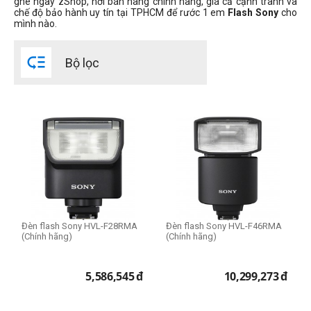
ghé ngay zShop, nơi bán hàng chính hãng, giá cả cạnh tranh và
chế độ bảo hành uy tín tại TPHCM để rước 1 em
Flash Sony
cho
Độ tương thích đèn
mình nào.
Dùng cho Sony

Bộ lọc
Đèn flash Sony HVL-F28RMA
Đèn flash Sony HVL-F46RMA
(Chính hãng)
(Chính hãng)
5,586,545
đ
10,299,273
đ