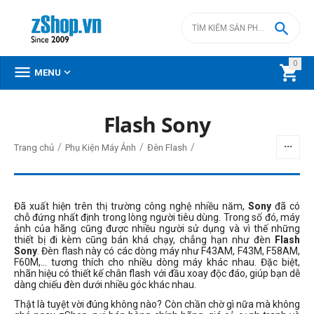

0



MENU
Flash Sony
BỘ LỌC
/
/
/
Trang chủ
Phụ Kiện Máy Ảnh
Đèn Flash
Giá
đ
–
đ
Đã xuất hiện trên thị trường công nghệ nhiều năm,
Sony
đã có
chỗ đứng nhất định trong lòng người tiêu dùng. Trong số đó, máy
ảnh của hãng cũng được nhiều người sử dụng và vì thế những
thiết bị đi kèm cũng bán khá chạy, chẳng hạn như đèn
Flash
3490000
đ
13990000
đ
Sony
. Đèn flash này có các dòng máy như F43AM, F43M, F58AM,
F60M,... tương thích cho nhiều dòng máy khác nhau. Đặc biệt,
Công suất đèn
nhãn hiệu có thiết kế chân flash với đầu xoay độc đáo, giúp bạn dễ
dàng chiếu đèn dưới nhiều góc khác nhau.
32 GN
Thật là tuyệt vời đúng không nào? Còn chần chờ gì nữa mà không