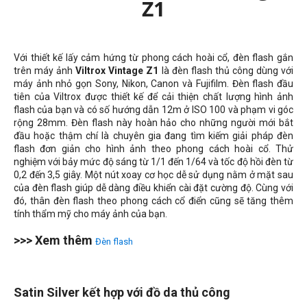
Z1
Với thiết kế lấy cảm hứng từ phong cách hoài cổ, đèn flash gắn
trên máy ảnh
Viltrox Vintage Z1
là đèn flash thủ công dùng với
máy ảnh nhỏ gọn Sony, Nikon, Canon và Fujifilm. Đèn flash đầu
tiên của Viltrox được thiết kế để cải thiện chất lượng hình ảnh
flash của bạn và có số hướng dẫn
12m
ở ISO 100 và phạm vi góc
rộng 28mm. Đèn flash này hoàn hảo cho những người mới bắt
đầu hoặc thậm chí là chuyên gia đang tìm kiếm giải pháp đèn
flash đơn giản cho hình ảnh theo phong cách hoài cổ. Thử
nghiệm với bảy mức độ sáng từ 1/1 đến 1/64 và tốc độ hồi đèn từ
0,2 đến 3,5 giây. Một nút xoay cơ học dễ sử dụng nằm ở mặt sau
của đèn flash giúp dễ dàng điều khiển cài đặt cường độ. Cùng với
đó, thân đèn flash theo phong cách cổ điển cũng sẽ tăng thêm
tính thẩm mỹ cho máy ảnh của bạn.
>>> Xem thêm
Đèn flash
Satin Silver kết hợp với đồ da thủ công