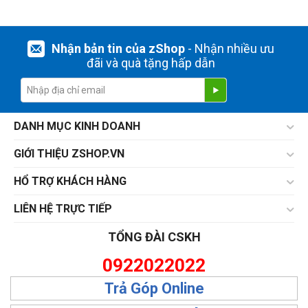
Nhận bản tin của zShop
- Nhận nhiều ưu
đãi và quà tặng hấp dẫn
DANH MỤC KINH DOANH
GIỚI THIỆU ZSHOP.VN
HỔ TRỢ KHÁCH HÀNG
LIÊN HỆ TRỰC TIẾP
TỔNG ĐÀI CSKH
0922022022
Trả Góp Online