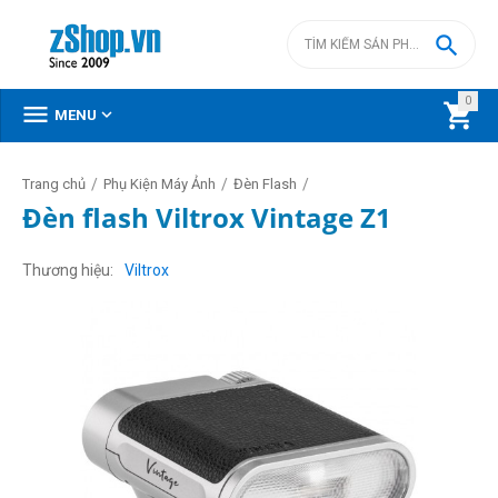

0



MENU
/
/
/
Trang chủ
Phụ Kiện Máy Ảnh
Đèn Flash
Đèn flash Viltrox Vintage Z1
Thương hiệu
Viltrox