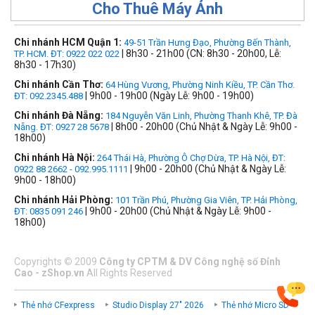
Cho Thuê Máy Ảnh
Chi nhánh HCM Quận 1:
49-51 Trần Hưng Đạo, Phường Bến Thành,
| 8h30 - 21h00 (CN: 8h30 - 20h00, Lễ:
TP. HCM. ĐT: 0922 022 022
8h30 - 17h30)
Chi nhánh Cần Thơ:
64 Hùng Vương, Phường Ninh Kiều, TP. Cần Thơ.
| 9h00 - 19h00 (Ngày Lễ: 9h00 - 19h00)
ĐT: 092.2345.488
Chi nhánh Đà Nẵng:
184 Nguyễn Văn Linh, Phường Thanh Khê, TP. Đà
| 8h00 - 20h00 (Chủ Nhật & Ngày Lễ: 9h00 -
Nẵng. ĐT: 0927 28 5678
18h00)
Chi nhánh Hà Nội:
264 Thái Hà, Phường Ô Chợ Dừa, TP. Hà Nội, ĐT:
| 9h00 - 20h00 (Chủ Nhật & Ngày Lễ:
0922 88 2662 - 092.995.1111
9h00 - 18h00)
Chi nhánh Hải Phòng:
101 Trần Phú, Phường Gia Viên, TP. Hải Phòng,
| 9h00 - 20h00 (Chủ Nhật & Ngày Lễ: 9h00 -
ĐT: 0835 091 246
18h00)
Copyrights
©
2009
Công ty CPTM & DV Công nghệ số Đỉnh
Cao - zShop.vn
All Rights Reserved
Thẻ nhớ CFexpress
Studio Display 27" 2026
Thẻ nhớ Micro SD