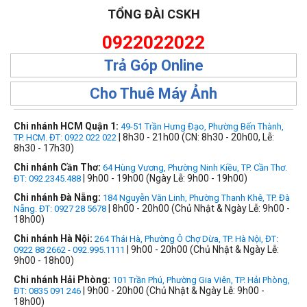
TỔNG ĐÀI CSKH
0922022022
Trả Góp Online
Cho Thuê Máy Ảnh
Chi nhánh HCM Quận 1:
49-51 Trần Hưng Đạo, Phường Bến Thành,
| 8h30 - 21h00 (CN: 8h30 - 20h00, Lễ:
TP. HCM. ĐT: 0922 022 022
8h30 - 17h30)
Chi nhánh Cần Thơ:
64 Hùng Vương, Phường Ninh Kiều, TP. Cần Thơ.
| 9h00 - 19h00 (Ngày Lễ: 9h00 - 19h00)
ĐT: 092.2345.488
Chi nhánh Đà Nẵng:
184 Nguyễn Văn Linh, Phường Thanh Khê, TP. Đà
| 8h00 - 20h00 (Chủ Nhật & Ngày Lễ: 9h00 -
Nẵng. ĐT: 0927 28 5678
18h00)
Chi nhánh Hà Nội:
264 Thái Hà, Phường Ô Chợ Dừa, TP. Hà Nội, ĐT:
| 9h00 - 20h00 (Chủ Nhật & Ngày Lễ:
0922 88 2662 - 092.995.1111
9h00 - 18h00)
Chi nhánh Hải Phòng:
101 Trần Phú, Phường Gia Viên, TP. Hải Phòng,
| 9h00 - 20h00 (Chủ Nhật & Ngày Lễ: 9h00 -
ĐT: 0835 091 246
18h00)