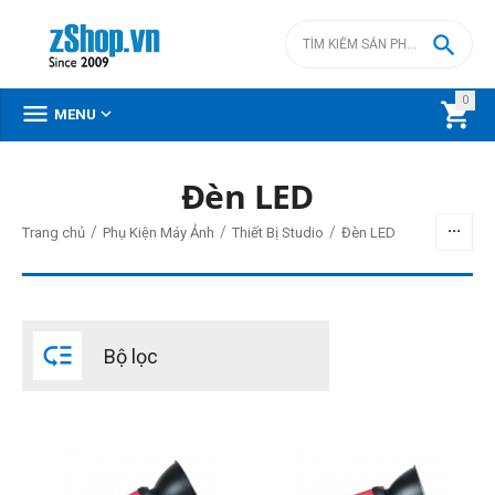

0



MENU
Đèn LED
BỘ LỌC
/
/
/
Trang chủ
Phụ Kiện Máy Ảnh
Thiết Bị Studio
Đèn LED
Giá
đ
–
đ

Bộ lọc
0
đ
177000000
đ
THIẾT LẬP LẠI