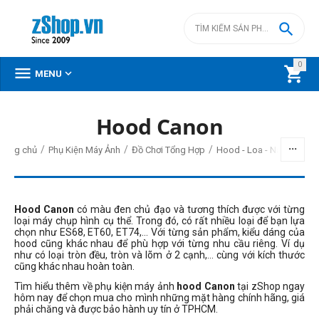

0



MENU
Hood Canon
/
/
/
/
Trang chủ
Phụ Kiện Máy Ảnh
Đồ Chơi Tổng Hợp
Hood - Loa - Nắp
Hood Canon
có màu đen chủ đạo và tương thích được với từng
loại máy chụp hình cụ thể. Trong đó, có rất nhiều loại để bạn lựa
chọn như ES68, ET60, ET74,... Với từng sản phẩm, kiểu dáng của
hood cũng khác nhau để phù hợp với từng nhu cầu riêng. Ví dụ
như có loại tròn đều, tròn và lõm ở 2 cạnh,... cùng với kích thước
cũng khác nhau hoàn toàn.
Tìm hiểu thêm về phụ kiện máy ảnh
hood Canon
tại zShop ngay
hôm nay để chọn mua cho mình những mặt hàng chính hãng, giá
phải chăng và được bảo hành uy tín ở TPHCM.