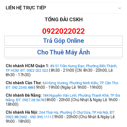
LIÊN HỆ TRỰC TIẾP
TỔNG ĐÀI CSKH
0922022022
Trả Góp Online
Cho Thuê Máy Ảnh
Chi nhánh HCM Quận 1:
49-51 Trần Hưng Đạo, Phường Bến Thành,
| 8h30 - 21h00 (CN: 8h30 - 20h00, Lễ:
TP. HCM. ĐT: 0922 022 022
8h30 - 17h30)
Chi nhánh Cần Thơ:
64 Hùng Vương, Phường Ninh Kiều, TP. Cần Thơ.
| 9h00 - 19h00 (Ngày Lễ: 9h00 - 19h00)
ĐT: 092.2345.488
Chi nhánh Đà Nẵng:
184 Nguyễn Văn Linh, Phường Thanh Khê, TP. Đà
| 8h00 - 20h00 (Chủ Nhật & Ngày Lễ: 9h00 -
Nẵng. ĐT: 0927 28 5678
18h00)
Chi nhánh Hà Nội:
264 Thái Hà, Phường Ô Chợ Dừa, TP. Hà Nội, ĐT:
| 9h00 - 20h00 (Chủ Nhật & Ngày Lễ:
0922 88 2662 - 092.995.1111
9h00 - 18h00)